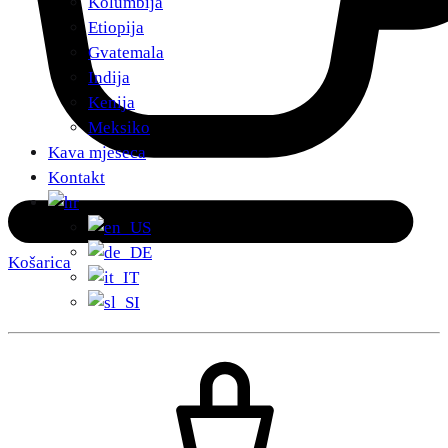
Kolumbija
Etiopija
Gvatemala
Indija
Kenija
Meksiko
Kava mjeseca
Kontakt
Košarica