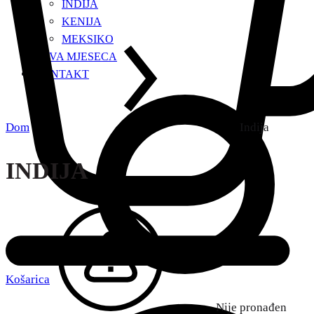
INDIJA
KENIJA
MEKSIKO
KAVA MJESECA
KONTAKT
Dom
Indija
INDIJA
Košarica
Nije pronađen