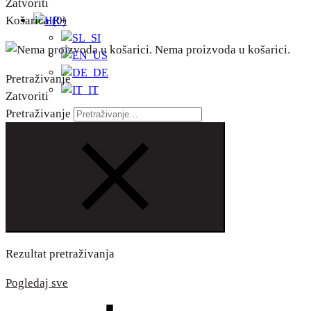
Zatvoriti
Košarica
(0)
+
Nema proizvoda u košarici.
Pretraživanje
Zatvoriti
Pretraživanje
Rezultat pretraživanja
Pogledaj sve