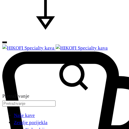
Pretraživanje
Naše kave
Zemlje porijekla