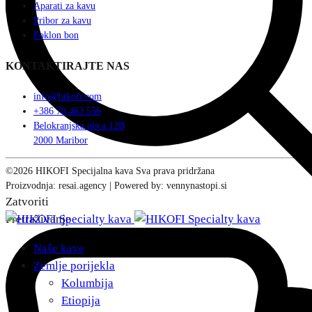
Aparati za kavu
Pribor za kavu
Poklon bon
KONTAKTIRAJTE NAS
info@hikofi.com
+386 70 463 556
Belokranjska ulica 12B
2000 Maribor
©2026 HIKOFI Specijalna kava Sva prava pridržana
Proizvodnja: resai.agency | Powered by: vennynastopi.si
Zatvoriti
Pretraživanje
Naše kave
Zemlje porijekla
Kolumbija
Etiopija