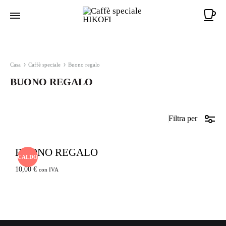
Ca
Casa
Caffè speciale
Buono regalo
BUONO REGALO
Filtra per
BUONO REGALO
CALDO
10,00
€
con IVA