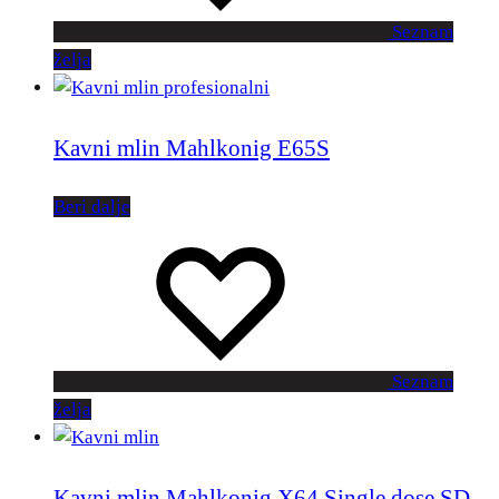
Seznam
želja
Kavni mlin Mahlkonig E65S
Beri dalje
Seznam
želja
Kavni mlin Mahlkonig X64 Single dose SD