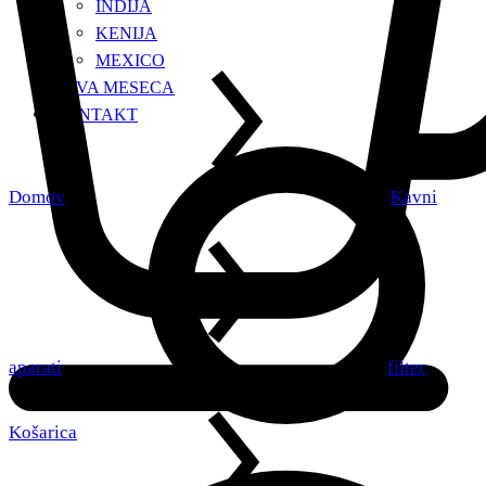
INDIJA
KENIJA
MEXICO
KAVA MESECA
KONTAKT
Domov
Kavni
aparati
filter
Košarica