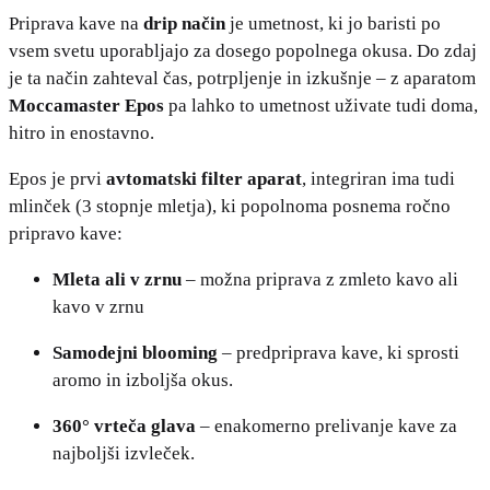
Priprava kave na
drip način
je umetnost, ki jo baristi po
vsem svetu uporabljajo za dosego popolnega okusa. Do zdaj
je ta način zahteval čas, potrpljenje in izkušnje – z aparatom
Moccamaster Epos
pa lahko to umetnost uživate tudi doma,
hitro in enostavno.
Epos je prvi
avtomatski filter aparat
, integriran ima tudi
mlinček (3 stopnje mletja), ki popolnoma posnema ročno
pripravo kave:
Mleta ali v zrnu
– možna priprava z zmleto kavo ali
kavo v zrnu
Samodejni blooming
– predpriprava kave, ki sprosti
aromo in izboljša okus.
360° vrteča glava
– enakomerno prelivanje kave za
najboljši izvleček.