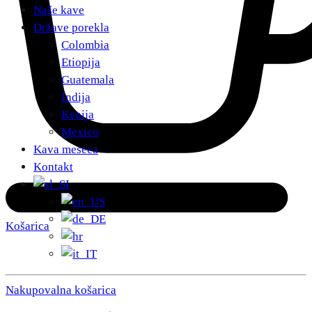
Naše kave
Države porekla
Colombia
Etiopija
Guatemala
Indija
Kenija
Mexico
Kava meseca
Kontakt
Košarica
Nakupovalna košarica