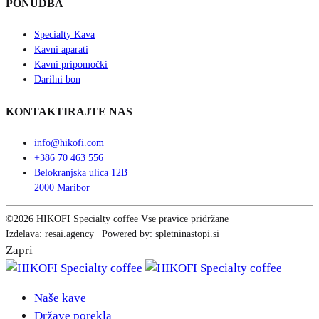
PONUDBA
Specialty Kava
Kavni aparati
Kavni pripomočki
Darilni bon
KONTAKTIRAJTE NAS
info@hikofi.com
+386 70 463 556
Belokranjska ulica 12B
2000 Maribor
©2026 HIKOFI Specialty coffee Vse pravice pridržane
Izdelava: resai.agency | Powered by: spletninastopi.si
Zapri
Naše kave
Države porekla