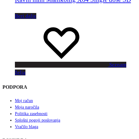
Beri dalje
Seznam
želja
PODPORA
Moj račun
Moja naročila
Politika zasebnosti
Splošni pogoji poslovanja
Vračilo blaga