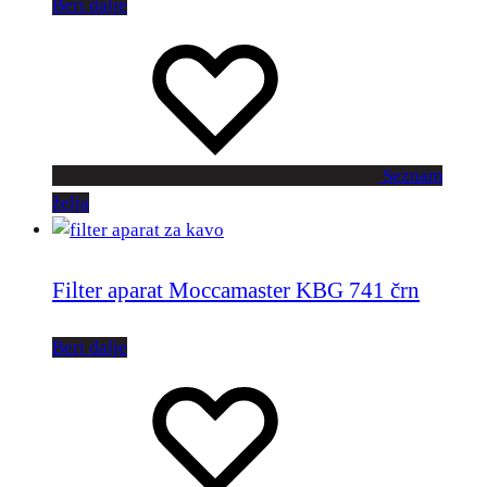
Beri dalje
Seznam
želja
Filter aparat Moccamaster KBG 741 črn
Beri dalje