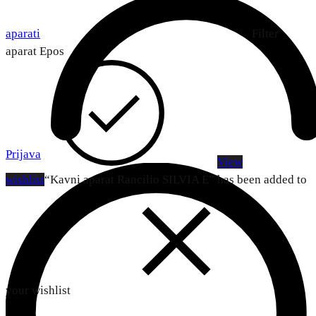
aparati
Filter
aparat Epos
Prijava
View
wishlist
“Kavni aparat Rancilio SILVIA E” has been added to
your wishlist