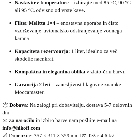
Nastavitev temperature
– izbirajte med 85 °C, 90 °C
ali 95 °C, odvisno od vrste kave.
Filter Melitta 1×4
– enostavna uporaba in čisto
vzdrževanje, avtomatsko odstranjevanje vodnega
kamna
Kapaciteta rezervoarja
: 1 liter, idealno za več
skodelic naenkrat.
Kompaktna in elegantna oblika
v zlato-črni barvi.
Garancija 2 leti
– zanesljivost blagovne znamke
Moccamaster.
📦
Dobava
: Na zalogi pri dobavitelju, dostava 5-7 delovnih
dni.
📧 Za
naročilo
in izbiro barve nam pošljite e-mail na
info@hikofi.com
📐 Dimenzije: 357 × 311 × 359 mm | ⚖️ Teža: 4,6 kg