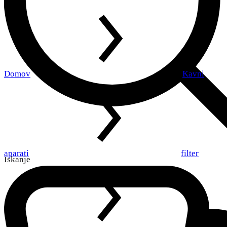
Domov
Kavni
aparati
filter
Iskanje