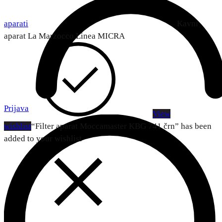
aparati
Kavni
aparat La Marzocco Linea MICRA
Prijava
View
wishlist
“Filter aparat Moccamaster KBG 741 črn” has been
added to your wishlist