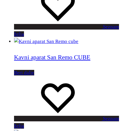
Seznam
želja
Kavni aparat San Remo CUBE
Beri dalje
Seznam
želja