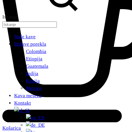
Iskanje
Naše kave
Države porekla
Colombia
Etiopija
Guatemala
Indija
Kenija
Mexico
Kava meseca
Kontakt
Košarica