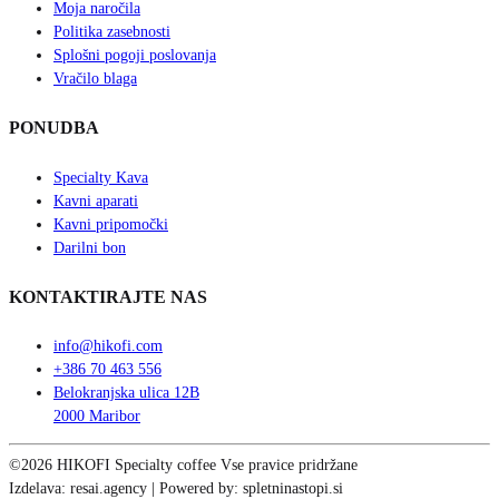
Moja naročila
Politika zasebnosti
Splošni pogoji poslovanja
Vračilo blaga
PONUDBA
Specialty Kava
Kavni aparati
Kavni pripomočki
Darilni bon
KONTAKTIRAJTE NAS
info@hikofi.com
+386 70 463 556
Belokranjska ulica 12B
2000 Maribor
©2026 HIKOFI Specialty coffee Vse pravice pridržane
Izdelava: resai.agency | Powered by: spletninastopi.si