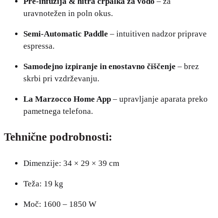
Pre-infuzija & hitra črpalka za vodo
– za
uravnotežen in poln okus.
Semi-Automatic Paddle
– intuitiven nadzor priprave
espressa.
Samodejno izpiranje in enostavno čiščenje
– brez
skrbi pri vzdrževanju.
La Marzocco Home App
– upravljanje aparata preko
pametnega telefona.
Tehnične podrobnosti:
Dimenzije: 34 × 29 × 39 cm
Teža: 19 kg
Moč: 1600 – 1850 W