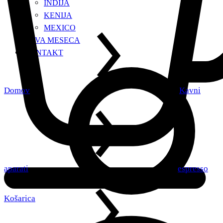
INDIJA
KENIJA
MEXICO
KAVA MESECA
KONTAKT
Domov
Kavni
aparati
espresso
Košarica