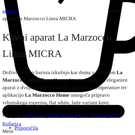
aparati
Kavni
aparat La Marzocco Linea MICRA
Kavni aparat La Marzocco
Linea MICRA
Doživite pravo barista izkušnjo kar doma z aparatom
La
Marzoco Linea Micra
. Kompakten, zmogljiv in eleganten
aparat z dvojnim bojlerjem, PID nadzorom temperature ter
aplikacijo
La Marzocco Home
omogoča pripravo
vrhunskega espressa, flat white, latte varjant kave.
Kategorije
espresso aparati
,
kavni aparat
,
Kavni aparati
Košarica
Priporočila
Meni