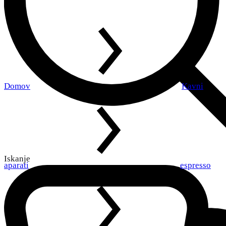
Domov
Kavni
Iskanje
aparati
espresso