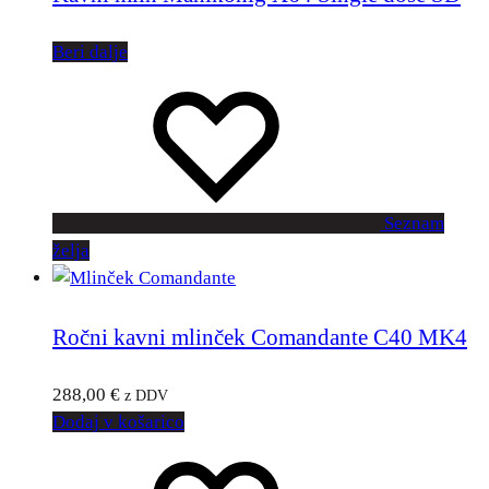
Beri dalje
Seznam
želja
Ročni kavni mlinček Comandante C40 MK4
288,00
€
z DDV
Dodaj v košarico