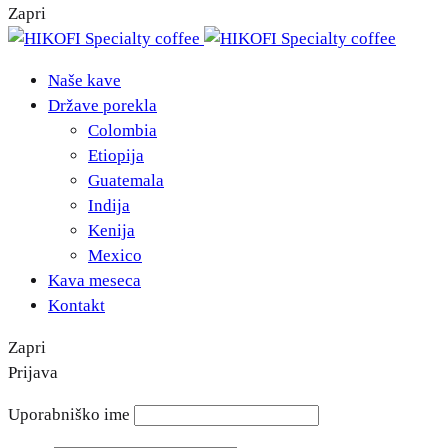
Zapri
Naše kave
Države porekla
Colombia
Etiopija
Guatemala
Indija
Kenija
Mexico
Kava meseca
Kontakt
Zapri
Prijava
Uporabniško ime