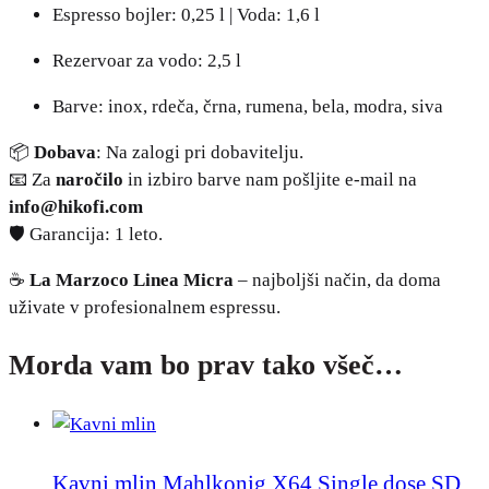
Espresso bojler: 0,25 l | Voda: 1,6 l
Rezervoar za vodo: 2,5 l
Barve: inox, rdeča, črna, rumena, bela, modra, siva
📦
Dobava
: Na zalogi pri dobavitelju.
📧 Za
naročilo
in izbiro barve nam pošljite e-mail na
info@hikofi.com
🛡️ Garancija: 1 leto.
☕
La Marzoco Linea Micra
– najboljši način, da doma
uživate v profesionalnem espressu.
Morda vam bo prav tako všeč…
Kavni mlin Mahlkonig X64 Single dose SD