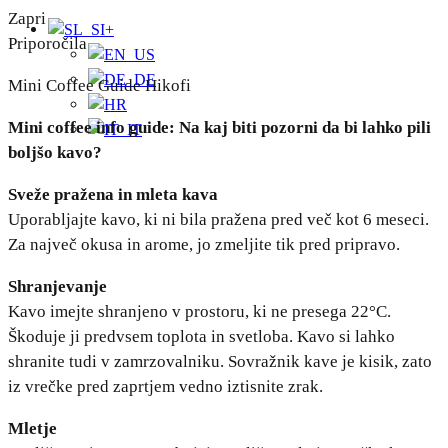
Zapri
+
Priporočila
Mini Coffee Guide Hikofi
Mini coffee info guide: Na kaj biti pozorni da bi lahko pili
boljšo kavo?
Sveže pražena in mleta kava
Uporabljajte kavo, ki ni bila pražena pred več kot 6 meseci.
Za največ okusa in arome, jo zmeljite tik pred pripravo.
Shranjevanje
Kavo imejte shranjeno v prostoru, ki ne presega 22°C.
Škoduje ji predvsem toplota in svetloba. Kavo si lahko
shranite tudi v zamrzovalniku. Sovražnik kave je kisik, zato
iz vrečke pred zaprtjem vedno iztisnite zrak.
Mletje