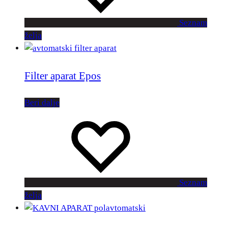
Seznam
želja
Filter aparat Epos
Beri dalje
Seznam
želja