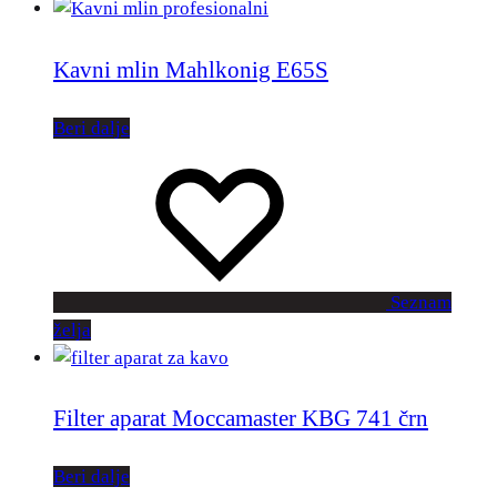
Kavni mlin Mahlkonig E65S
Beri dalje
Seznam
želja
Filter aparat Moccamaster KBG 741 črn
Beri dalje