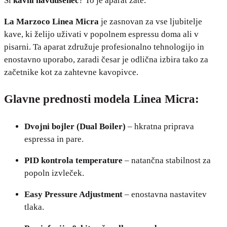
Si
kavni navdušenec
? To je aparat zate.
La Marzoco Linea Micra
je zasnovan za vse ljubitelje
kave, ki želijo uživati v popolnem espressu doma ali v
pisarni. Ta aparat združuje profesionalno tehnologijo in
enostavno uporabo, zaradi česar je odlična izbira tako za
začetnike kot za zahtevne kavopivce.
Glavne prednosti modela Linea Micra:
Dvojni bojler (Dual Boiler)
– hkratna priprava
espressa in pare.
PID kontrola temperature
– natančna stabilnost za
popoln izvleček.
Easy Pressure Adjustment
– enostavna nastavitev
tlaka.