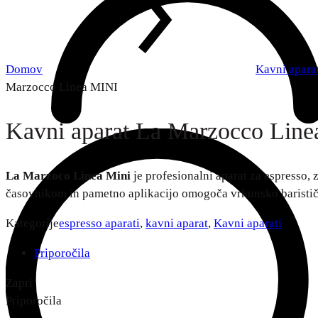
Domov
Kavni apara
Marzocco Linea MINI
Kavni aparat La Marzocco Lin
La Marzoco Linea Mini
je profesionalni aparat za espresso
časovnikom in pametno aplikacijo omogoča vrhunsko baristič
Kategorije
espresso aparati
,
kavni aparat
,
Kavni aparati
Priporočila
Zapri
Priporočila