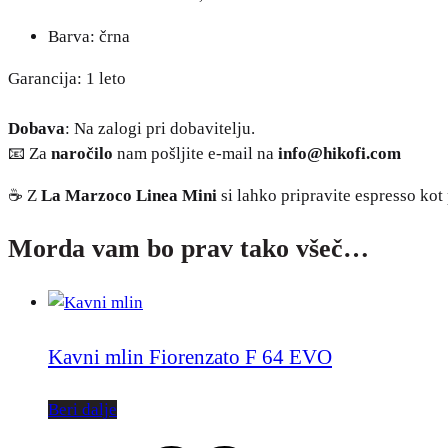
Barva: črna
Garancija: 1 leto
Dobava
: Na zalogi pri dobavitelju.
📧 Za
naročilo
nam pošljite e-mail na
info@hikofi.com
☕ Z
La Marzoco Linea Mini
si lahko pripravite espresso kot 
Morda vam bo prav tako všeč…
Kavni mlin Fiorenzato F 64 EVO
Beri dalje