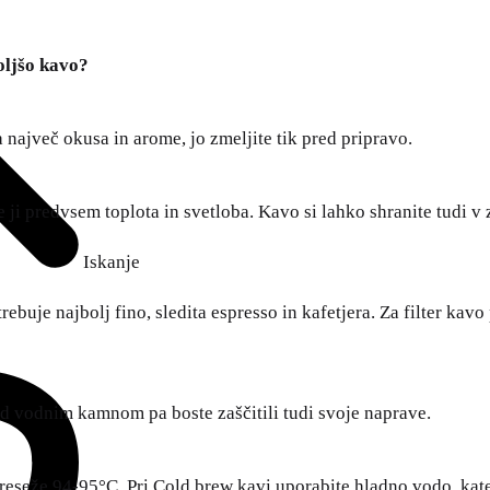
boljšo kavo?
 največ okusa in arome, jo zmeljite tik pred pripravo.
 ji predvsem toplota in svetloba. Kavo si lahko shranite tudi v 
Iskanje
rebuje najbolj fino, sledita espresso in kafetjera. Za filter ka
ed vodnim kamnom pa boste zaščitili tudi svoje naprave.
preseže 94-95°C. Pri Cold brew kavi uporabite hladno vodo, kate