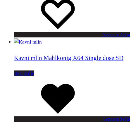
Seznam želja
Kavni mlin Mahlkonig X64 Single dose SD
Beri dalje
Seznam želja