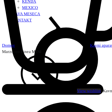
KENIJA
MEXICO
KAVA MESECA
KONTAKT
Domov
Kavni apara
Marzocco Linea MINI
View wishlist
“Kavn