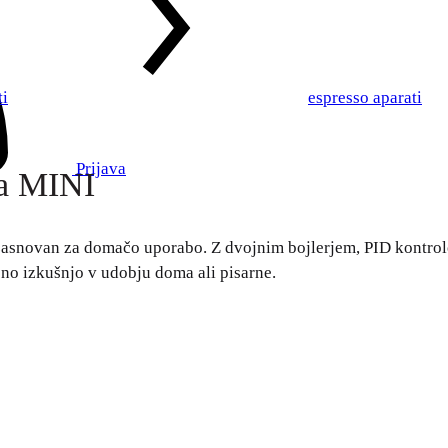
ti
espresso aparati
Prijava
ea MINI
, zasnovan za domačo uporabo. Z dvojnim bojlerjem, PID kontro
no izkušnjo v udobju doma ali pisarne.