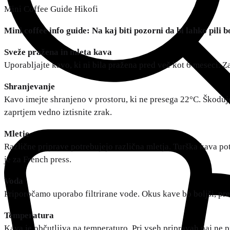
Mini Coffee Guide Hikofi
Mini coffee info guide: Na kaj biti pozorni da bi lahko pili 
Sveže pražena in mleta kava
Uporabljajte kavo, ki ni bila pražena pred več kot 6 meseci. Za
Shranjevanje
Kavo imejte shranjeno v prostoru, ki ne presega 22°C. Škoduje
zaprtjem vedno iztisnite zrak.
Mletje
Različne priprave potrebujejo različna mletja. Turška kava pot
je za French press.
Voda
Priporočamo uporabo filtrirane vode. Okus kave bo boljši, pr
Temperatura
Kava je občutljiva na temperaturo. Pri vseh pripravah naj ne 