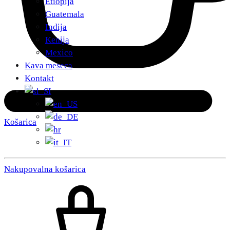
Etiopija
Guatemala
Indija
Kenija
Mexico
Kava meseca
Kontakt
Košarica
Nakupovalna košarica