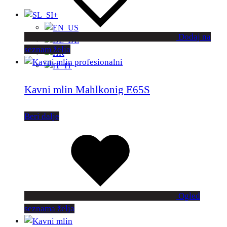
+
Dodaj na
seznam želja
Kavni mlin Mahlkonig E65S
Beri dalje
Ogled
seznama želja