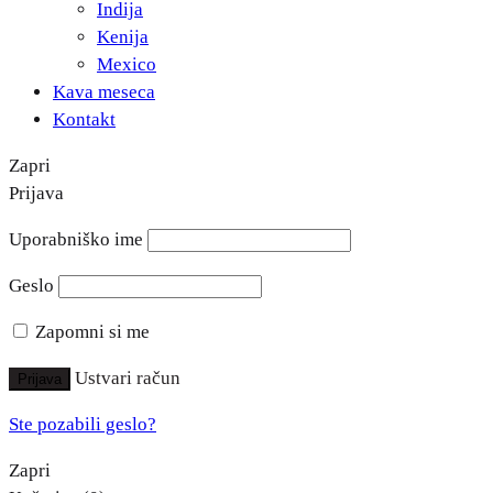
Indija
Kenija
Mexico
Kava meseca
Kontakt
Zapri
Prijava
Uporabniško ime
Geslo
Zapomni si me
Ustvari račun
Prijava
Ste pozabili geslo?
Zapri