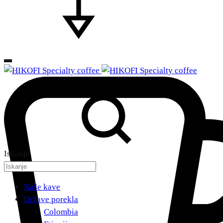
Iskanje
Naše kave
Države porekla
Colombia