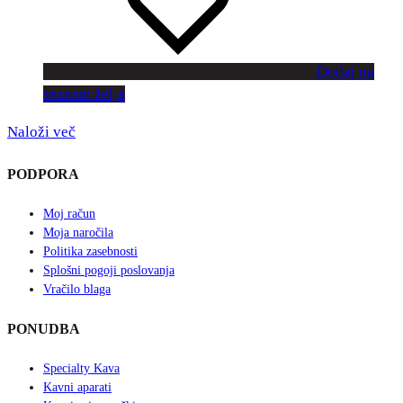
Dodaj na
seznam želja
Naloži več
PODPORA
Moj račun
Moja naročila
Politika zasebnosti
Splošni pogoji poslovanja
Vračilo blaga
PONUDBA
Specialty Kava
Kavni aparati