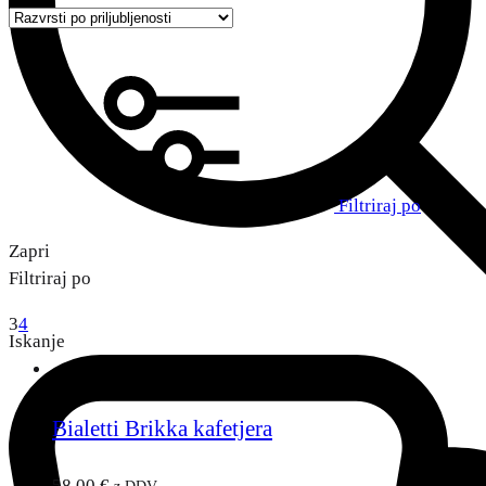
Filtriraj po
Zapri
Filtriraj po
3
4
Iskanje
Bialetti Brikka kafetjera
58,00
€
z DDV