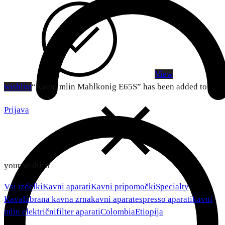
View
wishlist
“Kavni mlin Mahlkonig E65S” has been added to
Prijava
your wishlist
Vsi izdelki
Kavni aparati
Kavni pripomočki
Specialty
Kava
Izbrana kavna zrna
kavni aparat
espresso aparati
kavni
mlin električni
filter aparati
Colombia
Etiopija