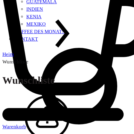
GUATEMALA
INDIEN
KENIA
MEXIKO
KAFFEE DES MONATS
KONTAKT
Heim
Wunschliste
Wunschliste
Warenkorb