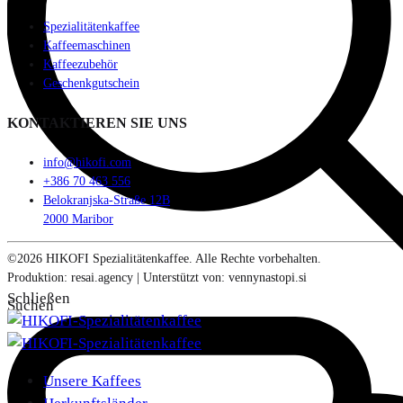
Spezialitätenkaffee
Kaffeemaschinen
Kaffeezubehör
Geschenkgutschein
KONTAKTIEREN SIE UNS
info@hikofi.com
+386 70 463 556
Belokranjska-Straße 12B
2000 Maribor
©2026 HIKOFI Spezialitätenkaffee. Alle Rechte vorbehalten.
Produktion: resai.agency | Unterstützt von: vennynastopi.si
Schließen
Suchen
Unsere Kaffees