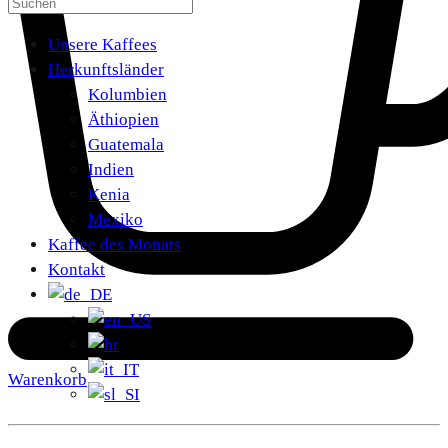
Unsere Kaffees
Herkunftsländer
Kolumbien
Äthiopien
Guatemala
Indien
Kenia
Mexiko
Kaffee des Monats
Kontakt
Warenkorb