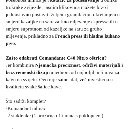
Posebnost mlinca je i
kotačić za podešavanje
u obliku
trokrake zvijezde. Jasnim klikovima možete brzo i
jednostavno postaviti željenu granulaciju: okretanjem u
smjeru kazaljke na satu za fino mljevenje espressa ili u
smjeru suprotnom od kazaljke na satu za grubo
mljevenje, prikladno za
French press ili hladno kuhano
pivo
.
Zašto odabrati Comandante C40 Nitro oštricu?
Jer kombinira
Njemačka preciznost, održivi materijali i
bezvremenski dizajn
u jednom od najboljih mlinova za
kavu na svijetu. Ovo nije samo alat, već investicija u
kvalitetu svake šalice kave.
Što sadrži komplet?
-Komandant mlinac
-2 staklenke (1 prozirna i 1 tamna s poklopcem)