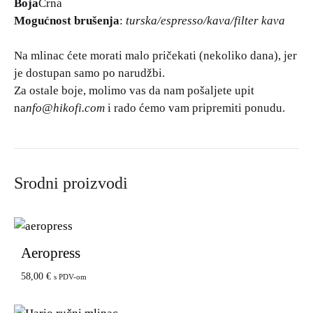
Boja
Crna
Mogućnost brušenja
:
turska/espresso/kava/filter kava
Na mlinac ćete morati malo pričekati (nekoliko dana), jer
je dostupan samo po narudžbi.
Za ostale boje, molimo vas da nam pošaljete upit
na
nfo@hikofi.com
i rado ćemo vam pripremiti ponudu.
Srodni proizvodi
Aeropress
58,00
€
s PDV-om