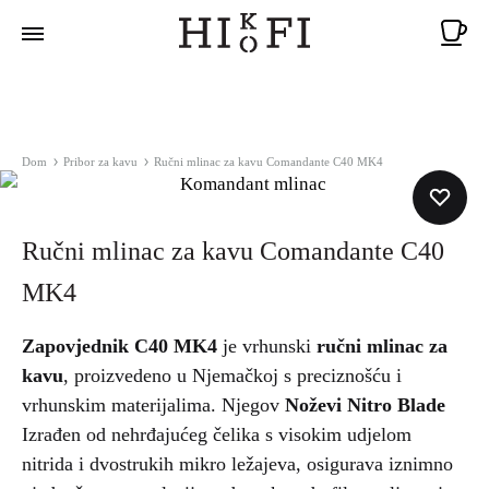
Ko
Dom
Pribor za kavu
Ručni mlinac za kavu Comandante C40 MK4
Ručni mlinac za kavu Comandante C40
MK4
Zapovjednik C40 MK4
je vrhunski
ručni mlinac za
kavu
, proizvedeno u Njemačkoj s preciznošću i
vrhunskim materijalima. Njegov
Noževi Nitro Blade
Izrađen od nehrđajućeg čelika s visokim udjelom
nitrida i dvostrukih mikro ležajeva, osigurava iznimno