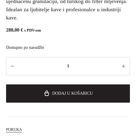
ujednačenu granulaciju, od turskog do filter mljevenja.
Idealan za ljubitelje kave i profesionalce u industriji
kave.
288,00
€
s PDV-om
Dostupno po narudžbi
DODAJ U KOŠARICU
PORUKA