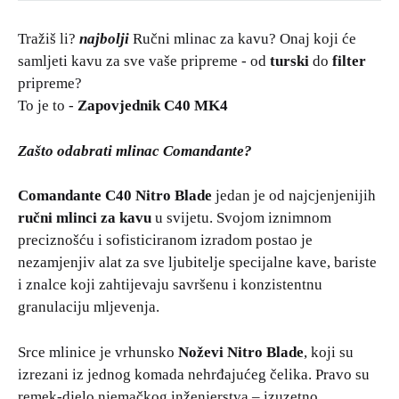
Tražiš li?
najbolji
Ručni mlinac za kavu? Onaj koji će
samljeti kavu za sve vaše pripreme - od
turski
do
filter
pripreme?
To je to -
Zapovjednik C40 MK4
Zašto odabrati mlinac Comandante?
Comandante C40 Nitro Blade
jedan je od najcjenjenijih
ručni mlinci za kavu
u svijetu. Svojom iznimnom
preciznošću i sofisticiranom izradom postao je
nezamjenjiv alat za sve ljubitelje specijalne kave, bariste
i znalce koji zahtijevaju savršenu i konzistentnu
granulaciju mljevenja.
Srce mlinice je vrhunsko
Noževi Nitro Blade
, koji su
izrezani iz jednog komada nehrđajućeg čelika. Pravo su
remek-djelo njemačkog inženjerstva – izuzetno