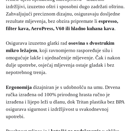
izdržljivi, izuzetno oštri i sposobni dugo zadržati oštrinu.
Zahvaljujući preciznom dizajnu, osiguravaju dosljedne
rezultate mljevenja, bez obzira pripremate li
espresso,
filter kava, AeroPress, V60 ili hladno kuhana kava
.
Osigurava izuzetno glatki rad
osovina s dvostrukim
mikro ležajem
, koji ravnomjerno raspoređuje silu i
omogućuje lakše i ujednačenije mljevenje. Čak i nakon
dulje upotrebe, osjećaj mljevenja ostaje gladak i bez
nepotrebnog trenja.
Ergonomija
dizajniran je s udobnošću na umu. Drvena
ručka izrađena od 100% prirodnog hrasta ručno je
izrađena i lijepo leži u dlanu, dok Tritan plastika bez BPA
osigurava sigurnost i izdržljivost u svakodnevnoj
upotrebi.