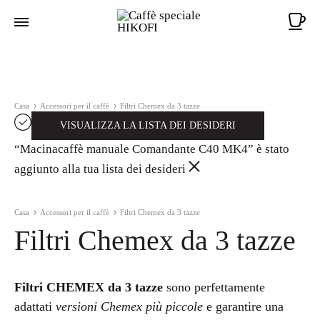
Ca
Casa
Accessori per il caffè
Filtri Chemex da 3 tazze
VISUALIZZA LA LISTA DEI DESIDERI
“Macinacaffè manuale Comandante C40 MK4” è stato
aggiunto alla tua lista dei desideri
Casa
Accessori per il caffè
Filtri Chemex da 3 tazze
Filtri Chemex da 3 tazze
Filtri CHEMEX da 3 tazze
sono perfettamente
adattati
versioni Chemex più piccole
e garantire una