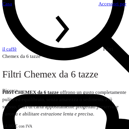
Casa
Accessori per
il caffè
Filtri
Chemex da 6 tazze
Filtri Chemex da 6 tazze
Ricerca
Filtri CHEMEX da 6 tazze
offrono un gusto completamente
pulito ed equilibrato, senza amarezza o sedimenti.
Più
spesso
, filtri di carta appositamente progettati
preservare
l'aroma
e abilitare
estrazione lenta e precisa
.
14,00
€
con IVA