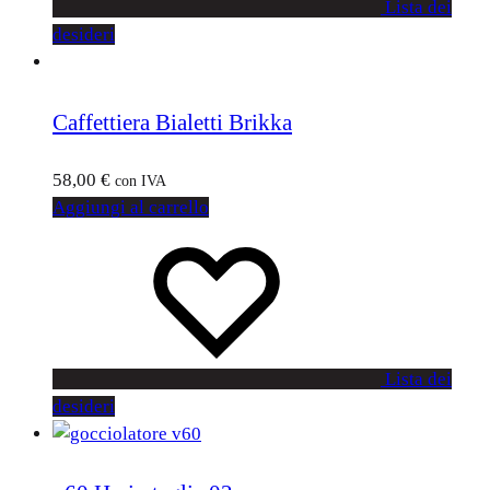
Lista dei
desideri
Caffettiera Bialetti Brikka
58,00
€
con IVA
Aggiungi al carrello
Lista dei
desideri