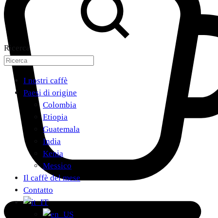
Ricerca
I nostri caffè
Paesi di origine
Colombia
Etiopia
Guatemala
India
Kenia
Messico
Il caffè del mese
Contatto