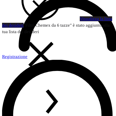
Visualizza la lista
dei desideri
"Filtri Chemex da 6 tazze" è stato aggiunto alla
tua lista dei desideri
Registrazione