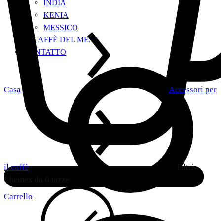
INDIA
KENIA
MESSICO
IL CAFFÈ DEL MESE
CONTATTO
Casa
Accessori per
il caffè
Filtri
Chemex da 6 tazze
Carrello