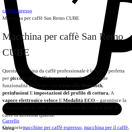
caffè espresso
Macchina per caffè San Remo CUBE
Macchina per caffè San Remo
CUBE
Questa macchina da caffè professionale è la scelta perfetta
per
piccoli caffè, uffici o uso domestico
Con molte
funzionalità avanzate – da
Controllo Bluetooth
,
preinfusioni
E
impostazioni del profilo di cottura
, A
vapore elettronico veloce
E
Modalità ECO
– garantisce la
preparazione di caffè espresso e altre bevande a base di
caffè di altissima qualità.
Carrello
Categorie
macchine per caffè espresso
,
macchina per il caffè
,
Menu