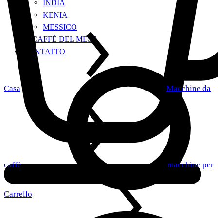
INDIA
KENIA
MESSICO
IL CAFFÈ DEL MESE
CONTATTO
Casa
Macchine da
caffè
macchine per
Carrello