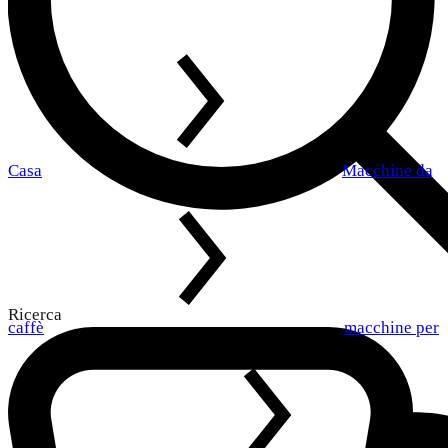
Casa
Macchine da
Ricerca
caffè
macchine per