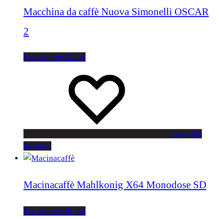
Macchina da caffè Nuova Simonelli OSCAR
2
Per saperne di più
Lista dei
desideri
Macinacaffè Mahlkonig X64 Monodose SD
Per saperne di più