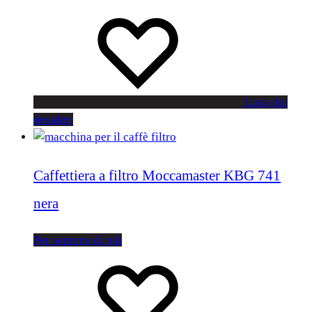
Lista dei
desideri
Caffettiera a filtro Moccamaster KBG 741
nera
Per saperne di più