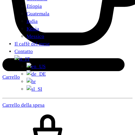
Etiopia
Guatemala
India
Kenia
Messico
Il caffè del mese
Contatto
Carrello
Carrello della spesa