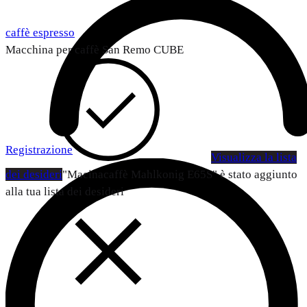
caffè espresso
Macchina per caffè San Remo CUBE
Registrazione
Visualizza la lista
dei desideri
"Macinacaffè Mahlkonig E65S" è stato aggiunto
alla tua lista dei desideri