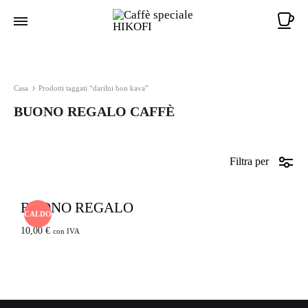
Ca
Casa
Prodotti taggati “darilni bon kava”
BUONO REGALO CAFFÈ
Filtra per
BUONO REGALO
CALDO
10,00
€
con IVA