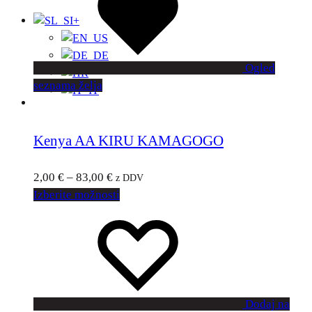
+
Ogled
seznama želja
Kenya AA KIRU KAMAGOGO
2,00
€
–
83,00
€
z DDV
Izberite možnosti
Dodaj na