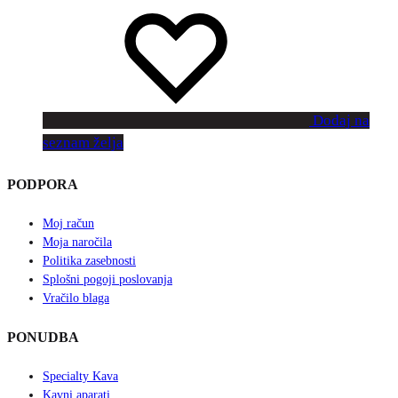
Dodaj na
seznam želja
PODPORA
Moj račun
Moja naročila
Politika zasebnosti
Splošni pogoji poslovanja
Vračilo blaga
PONUDBA
Specialty Kava
Kavni aparati