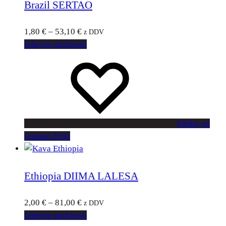
Brazil SERTAO
1,80
€
–
53,10
€
z DDV
Izberite možnosti
Dodaj na
seznam želja
Ethiopia DIIMA LALESA
2,00
€
–
81,00
€
z DDV
Izberite možnosti