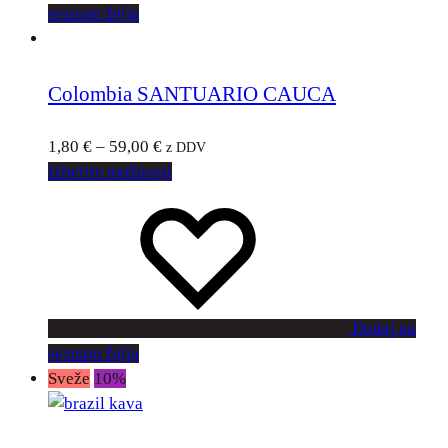
seznam želja
Colombia SANTUARIO CAUCA
1,80
€
–
59,00
€
z DDV
Izberite možnosti
Dodaj na
seznam želja
Sveže
10%