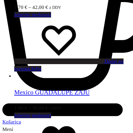
1,70
€
–
42,00
€
z DDV
Izberite možnosti
Dodaj na
seznam želja
Mexico GUADALUPE ZAJU
1,80
€
–
58,00
€
z DDV
Izberite možnosti
Košarica
Meni