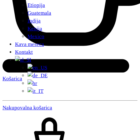
Etiopija
Guatemala
Indija
Kenija
Mexico
Kava meseca
Kontakt
Košarica
Nakupovalna košarica