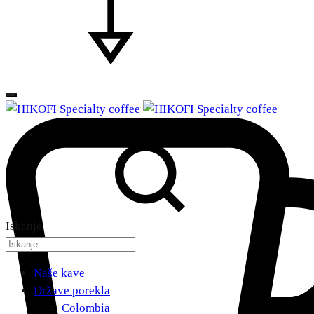
Iskanje
Naše kave
Države porekla
Colombia