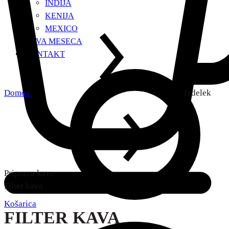
INDIJA
KENIJA
MEXICO
KAVA MESECA
KONTAKT
Domov
Izdelek
Priprava kave
Filter kava
Košarica
FILTER KAVA