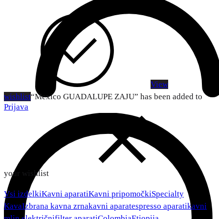
View
wishlist
“Mexico GUADALUPE ZAJU” has been added to
Prijava
your wishlist
Vsi izdelki
Kavni aparati
Kavni pripomočki
Specialty
Kava
Izbrana kavna zrna
kavni aparat
espresso aparati
kavni
mlin električni
filter aparati
Colombia
Etiopija