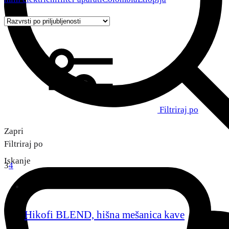
Filtriraj po
Zapri
Filtriraj po
Iskanje
3
4
Hikofi BLEND, hišna mešanica kave