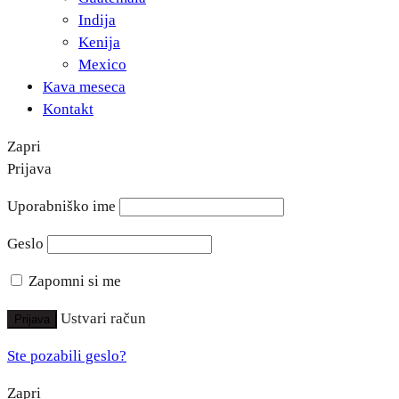
Indija
Kenija
Mexico
Kava meseca
Kontakt
Zapri
Prijava
Uporabniško ime
Geslo
Zapomni si me
Ustvari račun
Prijava
Ste pozabili geslo?
Zapri