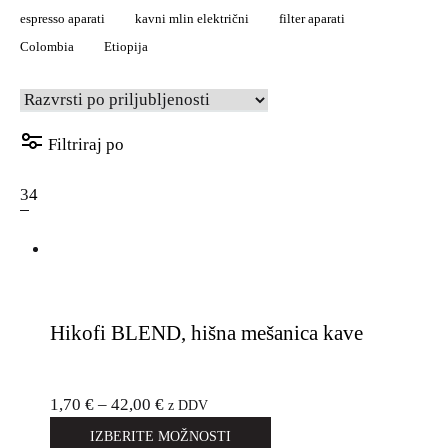
espresso aparati
kavni mlin električni
filter aparati
Colombia
Etiopija
Filtriraj po
3
4
Hikofi BLEND, hišna mešanica kave
1,70
€
–
42,00
€
z DDV
IZBERITE MOŽNOSTI