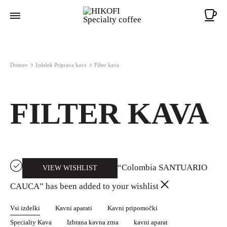
Ko
Domov
Izdelek Priprava kave
Filter kava
FILTER KAVA
“Colombia SANTUARIO
VIEW WISHLIST
CAUCA” has been added to your wishlist
Vsi izdelki
Kavni aparati
Kavni pripomočki
Specialty Kava
Izbrana kavna zrna
kavni aparat