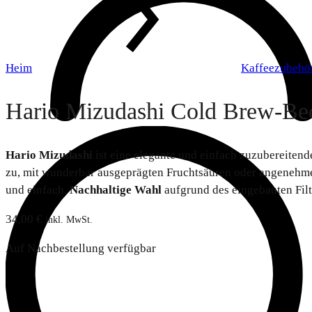
Heim
Kaffeezubehö
Hario Mizudashi Cold Brew-Be
Hario Mizudashi
ist eine elegante und einfach zuzubereiten
zu, mit wunderbar ausgeprägten Fruchtsäuren oder angenehme
und einfach.
Nachhaltige Wahl
aufgrund des eingebauten Filt
34,00
€
inkl. MwSt.
Auf Nachbestellung verfügbar