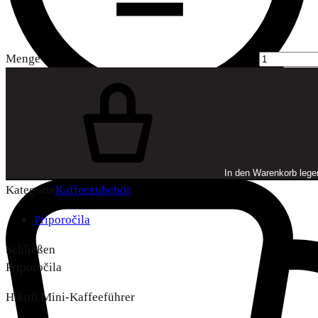
Menge
In den Warenkorb lege
Kategorie
Kaffeezubehör
Priporočila
Schließen
Priporočila
Hikofi Mini-Kaffeeführer