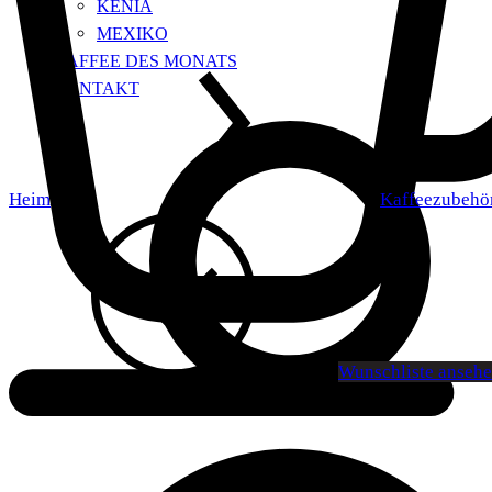
KENIA
MEXIKO
KAFFEE DES MONATS
KONTAKT
Heim
Kaffeezubehö
Wunschliste anseh