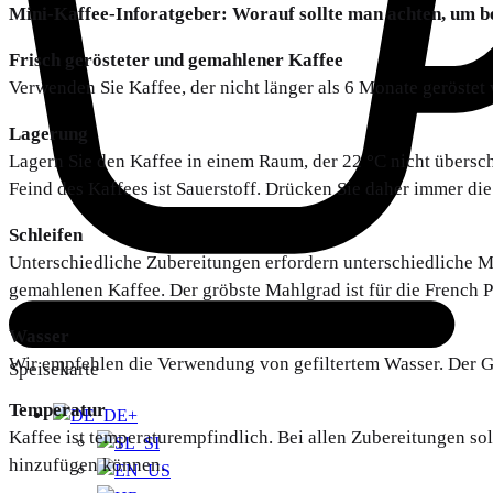
Mini-Kaffee-Inforatgeber: Worauf sollte man achten, um b
Frisch gerösteter und gemahlener Kaffee
Verwenden Sie Kaffee, der nicht länger als 6 Monate geröste
Lagerung
Lagern Sie den Kaffee in einem Raum, der 22 °C nicht übersch
Feind des Kaffees ist Sauerstoff. Drücken Sie daher immer die
Schleifen
Unterschiedliche Zubereitungen erfordern unterschiedliche Ma
gemahlenen Kaffee. Der gröbste Mahlgrad ist für die French P
Wasser
Wir empfehlen die Verwendung von gefiltertem Wasser. Der G
Speisekarte
Temperatur
+
Kaffee ist temperaturempfindlich. Bei allen Zubereitungen so
hinzufügen können.