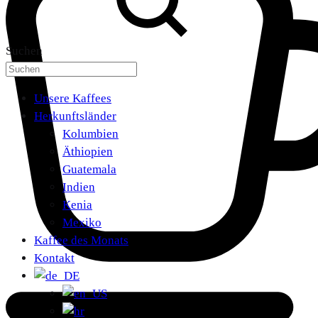
Suchen
Unsere Kaffees
Herkunftsländer
Kolumbien
Äthiopien
Guatemala
Indien
Kenia
Mexiko
Kaffee des Monats
Kontakt