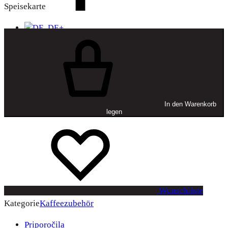
Speisekarte
+
In den Warenkorb
legen
Wunschliste
Kategorie
Kaffeezubehör
Priporočila