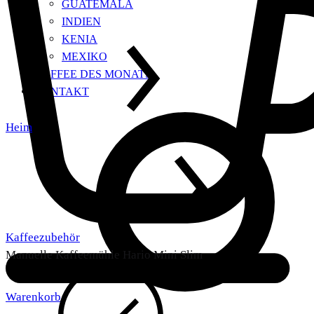
GUATEMALA
INDIEN
KENIA
MEXIKO
KAFFEE DES MONATS
KONTAKT
Heim
Kaffeezubehör
Manuelle Kaffeemühle Hario Mini Slim
Warenkorb