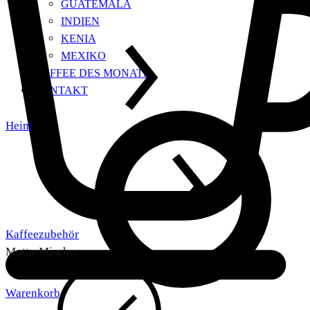
GUATEMALA
INDIEN
KENIA
MEXIKO
KAFFEE DES MONATS
KONTAKT
Heim
Kaffeezubehör
Motta-Mischer
Warenkorb