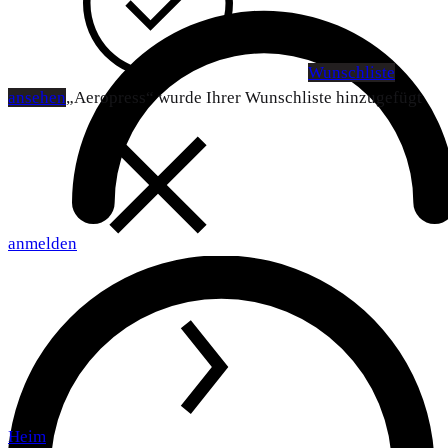
Wunschliste
ansehen
„Aeropress“ wurde Ihrer Wunschliste hinzugefügt
anmelden
Heim