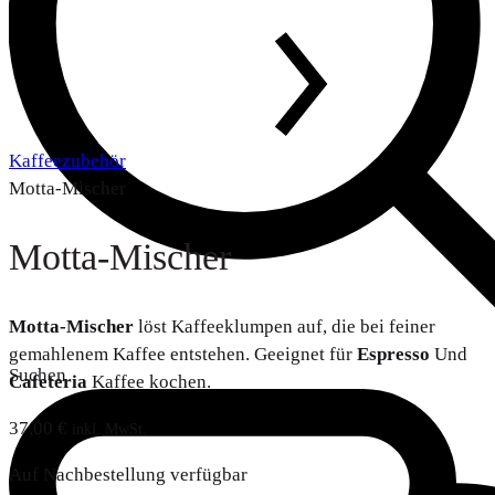
Kaffeezubehör
Motta-Mischer
Motta-Mischer
Motta-Mischer
löst Kaffeeklumpen auf, die bei feiner
gemahlenem Kaffee entstehen. Geeignet für
Espresso
Und
Suchen
Cafeteria
Kaffee kochen.
37,00
€
inkl. MwSt.
Auf Nachbestellung verfügbar