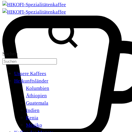
Suchen
Unsere Kaffees
Herkunftsländer
Kolumbien
Äthiopien
Guatemala
Indien
Kenia
Mexiko