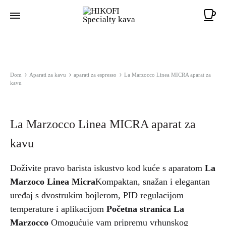
Ko
Dom
Aparati za kavu
aparati za espresso
La Marzocco Linea MICRA aparat za
kavu
La Marzocco Linea MICRA aparat za
kavu
Doživite pravo barista iskustvo kod kuće s aparatom
La
Marzoco Linea Micra
Kompaktan, snažan i elegantan
uređaj s dvostrukim bojlerom, PID regulacijom
temperature i aplikacijom
Početna stranica La
Marzocco
Omogućuje vam pripremu vrhunskog