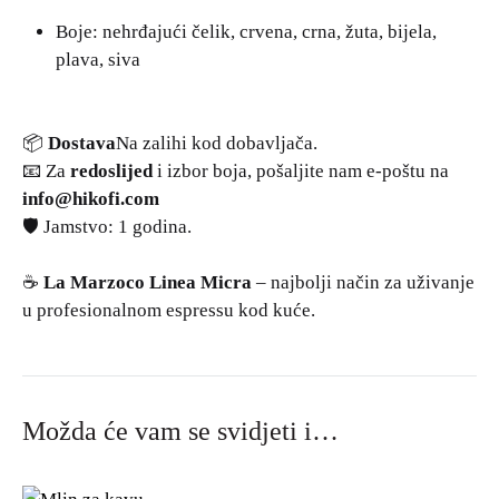
Boje: nehrđajući čelik, crvena, crna, žuta, bijela,
plava, siva
📦
Dostava
Na zalihi kod dobavljača.
📧 Za
redoslijed
i izbor boja, pošaljite nam e-poštu na
info@hikofi.com
🛡️ Jamstvo: 1 godina.
☕
La Marzoco Linea Micra
– najbolji način za uživanje
u profesionalnom espressu kod kuće.
Možda će vam se svidjeti i…