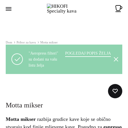
Ko
Dom
Pribor za kavu
Motta mikser
"Aeropress filteri"
POGLEDAJ POPIS ŽELJA
su dodani na vašu
listu želja
Motta mikser
Motta mikser
razbija grudice kave koje se obično
stvaraju kod finije mljevene kave. Pogodno za
espresso