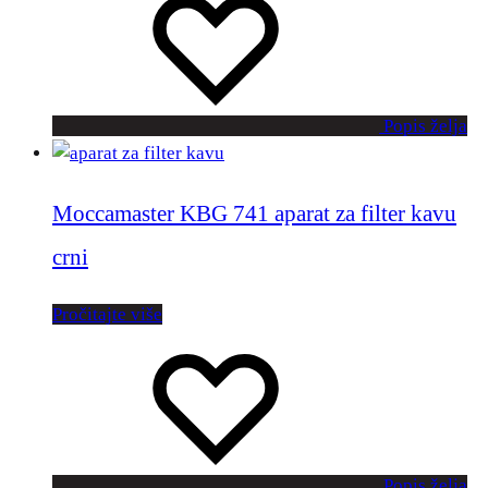
Popis želja
Moccamaster KBG 741 aparat za filter kavu
crni
Pročitajte više
Popis želja