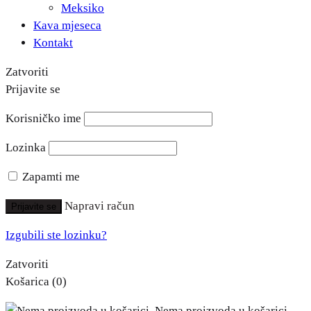
Meksiko
Kava mjeseca
Kontakt
Zatvoriti
Prijavite se
Korisničko ime
Lozinka
Zapamti me
Napravi račun
Prijavite se
Izgubili ste lozinku?
Zatvoriti
Košarica
(0)
Nema proizvoda u košarici.