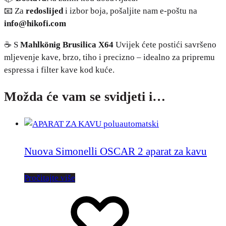
📧 Za
redoslijed
i izbor boja, pošaljite nam e-poštu na
info@hikofi.com
☕ S
Mahlkönig
Brusilica X64
Uvijek ćete postići savršeno
mljevenje kave, brzo, tiho i precizno – idealno za pripremu
espressa i filter kave kod kuće.
Možda će vam se svidjeti i…
Nuova Simonelli OSCAR 2 aparat za kavu
Pročitajte više