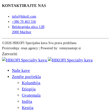
KONTAKTIRAJTE NAS
info@hikofi.com
+386 70 463 556
Belokranjska ulica 12B
2000 Maribor
©2026 HIKOFI Specijalna kava Sva prava pridržana
Proizvodnja: resai.agency | Powered by: vennynastopi.si
Zatvoriti
Naše kave
Zemlje porijekla
Kolumbija
Etiopija
Gvatemala
Indija
Kenija