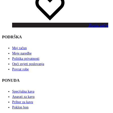
Popis želja
PODRŠKA
Moj račun
Moje naredbe
Politika privatnosti
Opći uvjeti poslovanja
Povrat robe
PONUDA
Specijalna kava
Aparati za kavu
Pribor za kavu
Poklon bon