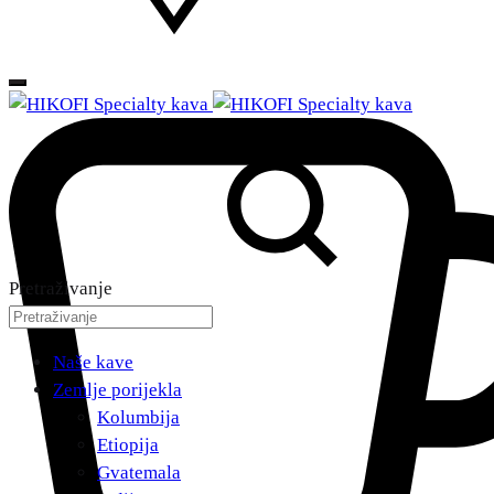
Pretraživanje
Naše kave
Zemlje porijekla
Kolumbija
Etiopija
Gvatemala