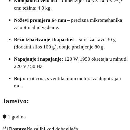
Kompaktna veličina
– dimenzije: 14,3 × 24,9 × 25,3
cm; težina: 4,8 kg.
Noževi promjera 64 mm
– precizna mikromehanika
za optimalno vađenje.
Brzo izbacivanje i kapacitet
– silos za kavu 30 g
(dodatni silos 100 g), donje pražnjenje 80 g.
Napajanje i napajanje:
120 W, 1950 okretaja u minuti,
220 V / 50 Hz.
Boja:
mat crna, s ventilacijom motora za dugotrajan
rad.
Jamstvo:
🛡️ 1 godina
📦
Dostava
Na zalihi kod dobavljača.