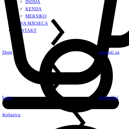
INDIJA
KENIJA
MEKSIKO
KAVA MJESECA
KONTAKT
Dom
Aparati za
kavu
električni
Košarica