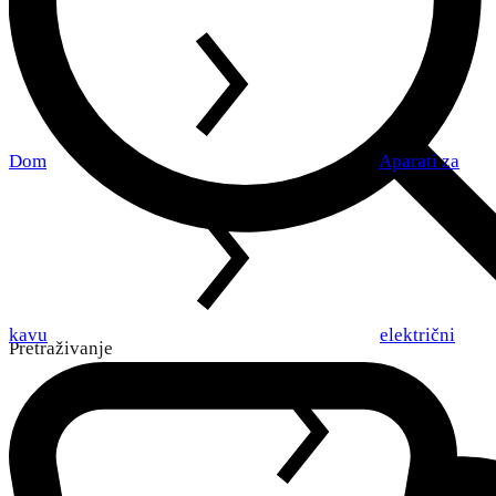
Dom
Aparati za
kavu
električni
Pretraživanje