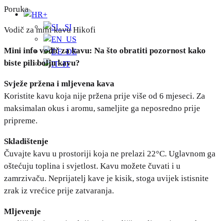
Poruka
+
Vodič za mini kavu Hikofi
Mini info vodič za kavu: Na što obratiti pozornost kako
biste pili bolju kavu?
Svježe pržena i mljevena kava
Koristite kavu koja nije pržena prije više od 6 mjeseci. Za
maksimalan okus i aromu, sameljite ga neposredno prije
pripreme.
Skladištenje
Čuvajte kavu u prostoriji koja ne prelazi 22°C. Uglavnom ga
oštećuju toplina i svjetlost. Kavu možete čuvati i u
zamrzivaču. Neprijatelj kave je kisik, stoga uvijek istisnite
zrak iz vrećice prije zatvaranja.
Mljevenje