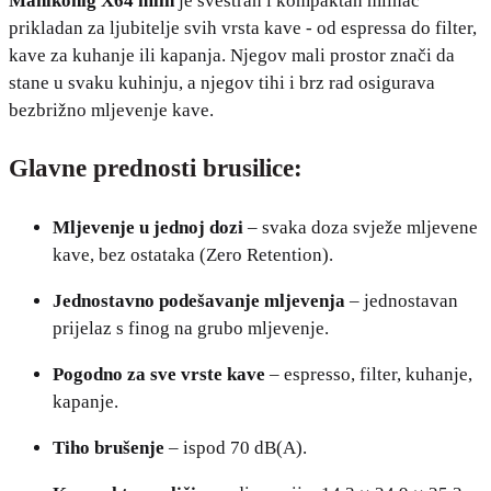
Mahlkönig X64 mlin
je svestran i kompaktan mlinac
prikladan za ljubitelje svih vrsta kave - od espressa do filter,
kave za kuhanje ili kapanja. Njegov mali prostor znači da
stane u svaku kuhinju, a njegov tihi i brz rad osigurava
bezbrižno mljevenje kave.
Glavne prednosti brusilice:
Mljevenje u jednoj dozi
– svaka doza svježe mljevene
kave, bez ostataka (Zero Retention).
Jednostavno podešavanje mljevenja
– jednostavan
prijelaz s finog na grubo mljevenje.
Pogodno za sve vrste kave
– espresso, filter, kuhanje,
kapanje.
Tiho brušenje
– ispod 70 dB(A).