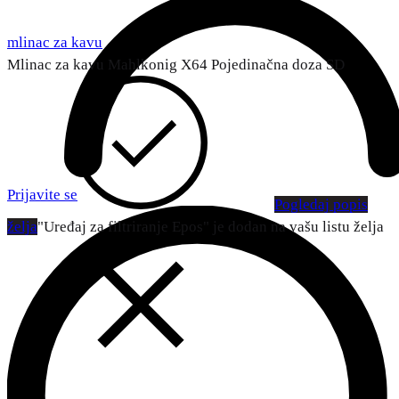
mlinac za kavu
Mlinac za kavu Mahlkonig X64 Pojedinačna doza SD
Prijavite se
Pogledaj popis
želja
"Uređaj za filtriranje Epos" je dodan na vašu listu želja