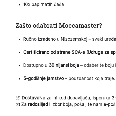
10x papirnatih čaša
Zašto odabrati Moccamaster?
Ručno izrađeno u Nizozemskoj – svaki uređa
Certificirano od strane SCA-e (Udruge za sp
Dostupno u
30 nijansi boja
– odaberite boju
5-godišnje jamstvo
– pouzdanost koja traje.
📦
Dostava
Na zalihi kod dobavljača, isporuka 3
📧 Za
redoslijed
i izbor boja, pošaljite nam e-po