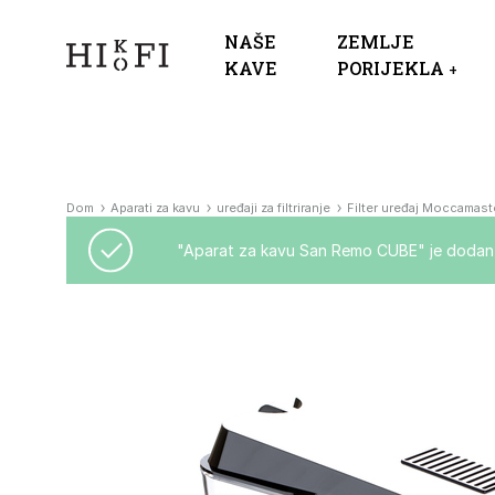
NAŠE
ZEMLJE
KAVE
PORIJEKLA
+
HIKOFI
Specialty
Specialty
Coffee
kava
HIKOFI
-
Kvaliteta
Dom
Aparati za kavu
uređaji za filtriranje
Filter uređaj Moccamas
kave
koju
"Aparat za kavu San Remo CUBE" je dodan n
možete
kušati