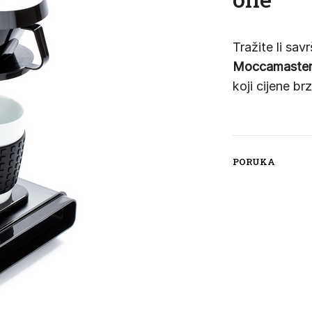
Tražite li sa
Moccamaster
koji cijene br
PORUKA