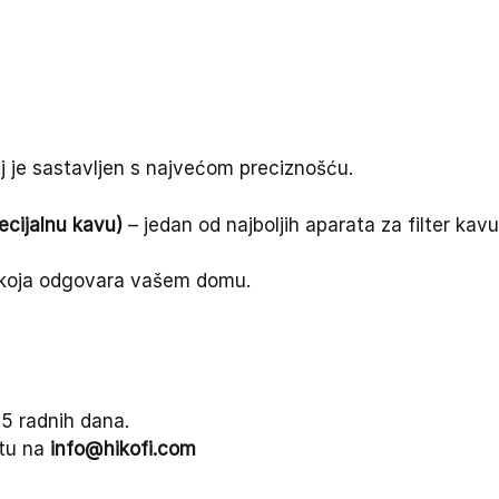
j je sastavljen s najvećom preciznošću.
ecijalnu kavu)
– jedan od najboljih aparata za filter kavu
 koja odgovara vašem domu.
-5 radnih dana.
štu na
info@hikofi.com