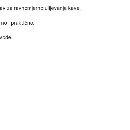
av za ravnomjerno ulijevanje kave.
rno i praktično.
vode.