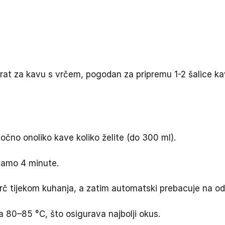
at za kavu s vrčem, pogodan za pripremu 1-2 šalice kav
očno onoliko kave koliko želite (do 300 ml).
 samo 4 minute.
vrč tijekom kuhanja, a zatim automatski prebacuje na o
 80–85 °C, što osigurava najbolji okus.