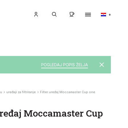
Košarica
Prijavite se
Jelovnik
+
Pretraživanje
POGLEDAJ POPIS ŽELJA
vu
uređaji za filtriranje
Filter uređaj Moccamaster Cup one
 uređaj Moccamaster Cup