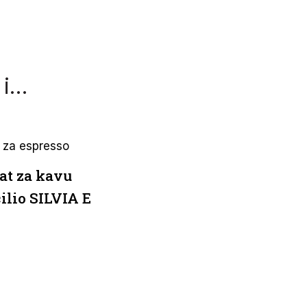
 i…
at za kavu
ilio SILVIA E