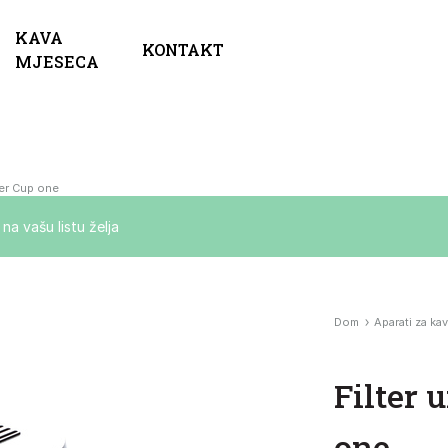
KAVA
KONTAKT
MJESECA
ter Cup one
a vašu listu želja
Dom
Aparati za ka
Filter
one