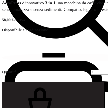
AeroPress
è innovativo
3 in 1
una macchina da caffè che un
senza amarezza e senza sedimenti. Compatto, leggero e resiste
58,00
€
con IVA
Disponibile su ordinazione
Quantità