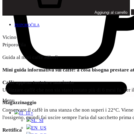
Aggiungi al carrello
PRIPOROČILA
Vicino
Priporočila
Guida al mini caffè Hikofi
Mini guida informativa sul caffè: a cosa bisogna prestare a
Caffè appena tostato e macinato
Utilizzare caffè che non sia stato tostato più di 6 mesi fa. P
Menu
Magazzinaggio
Conservare il caffè in una stanza che non superi i 22°C. Viene
+
l'ossigeno, quindi fai uscire sempre l'aria dal sacchetto prima 
Rettifica