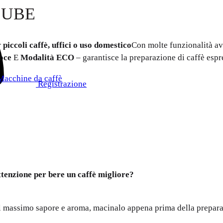
 CUBE
r
piccoli caffè, uffici o uso domestico
Con molte funzionalità a
loce
E
Modalità ECO
– garantisce la preparazione di caffè espre
Macchine da caffè
Registrazione
ttenzione per bere un caffè migliore?
er il massimo sapore e aroma, macinalo appena prima della prepar