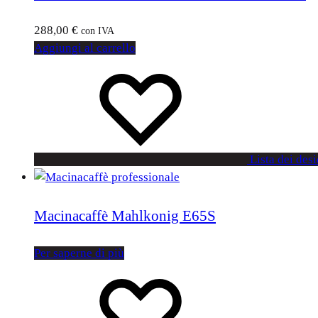
288,00
€
con IVA
Aggiungi al carrello
Lista dei desi
Macinacaffè Mahlkonig E65S
Per saperne di più