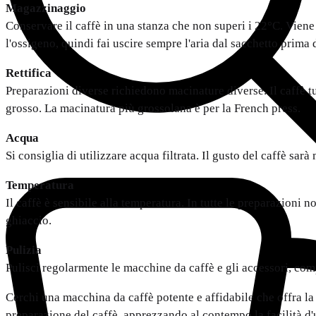
Magazzinaggio
Conservare il caffè in una stanza che non superi i 22°C. Viene
l'ossigeno, quindi fai uscire sempre l'aria dal sacchetto prima 
Rettifica
Preparazioni diverse richiedono macinature diverse. Il caffè tu
grosso. La macinatura più grossolana è per la French press.
Acqua
Si consiglia di utilizzare acqua filtrata. Il gusto del caffè sarà
Temperatura
Il caffè è sensibile alla temperatura. In tutte le preparazioni 
ghiaccio.
Pulizia
Pulisci regolarmente le macchine da caffè e gli accessori, com
Cerchi una macchina da caffè potente e affidabile che offra la 
preparazione del caffè, apprezzando al contempo la facilità d'u