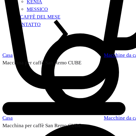
KENIA
MESSICO
IL CAFFÈ DEL MESE
CONTATTO
Casa
Macchine da c
Macchina per caffè San Remo CUBE
Casa
Macchine da c
Macchina per caffè San Remo CUBE