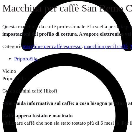
Macchina per caffè San Remo
Questa macchina da caffè professionale è la scelta perfetta pe
impostazioni del profilo di cottura
, A
vapore elettronico ve
Categorie
macchine per caffè espresso
,
macchina per il caffè
,
Priporočila
Vicino
Priporočila
Guida al mini caffè Hikofi
Mini guida informativa sul caffè: a cosa bisogna prestare a
Caffè appena tostato e macinato
Utilizzare caffè che non sia stato tostato più di 6 mesi fa. P