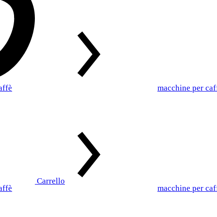
affè
macchine per caf
Carrello
affè
macchine per caf