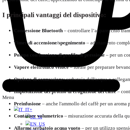
I principali vantaggi del dispositivo:
Connessione Bluetooth
– controllare l’apparecchio tram
Timer di accensione/spegnimento
– adattamento compl
Pompa con funzione di profilo di pressione
– per un con
Vapore elettronico veloce
– ideale per preparare bevande
Opzione di connessione
: serbatoio dell'acqua o collegam
Impostazione del profilo di erogazione del caffè
– cont
Menu
Preinfusione
– anche l'ammollo del caffè per un aroma p
+
Contatore volumetrico
– misurazione accurata della qu
Allarme serbatoio acqua vuoto
– per un utilizzo spensi