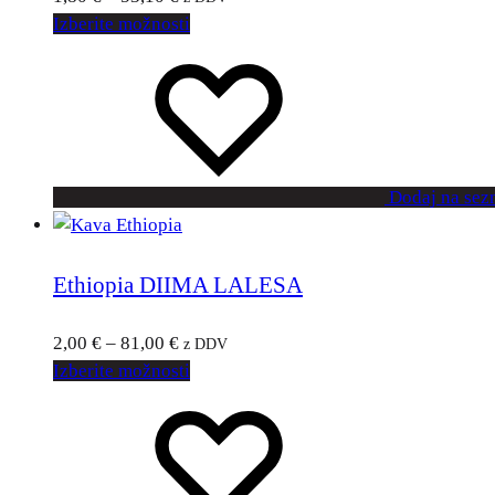
Izberite možnosti
Dodaj na sez
Ethiopia DIIMA LALESA
2,00
€
–
81,00
€
z DDV
Izberite možnosti