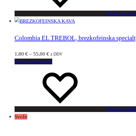
Dodaj na sez
Colombia EL TREBOL, brezkofeinska specialt
1,80
€
–
55,00
€
z DDV
Izberite možnosti
Dodaj na sez
Sveže