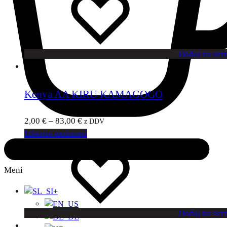
Dodaj na sez
Kenya AA KIRU KAMAGOGO
2,00
€
–
83,00
€
z DDV
Izberite možnosti
Meni
+
Dodaj na sez