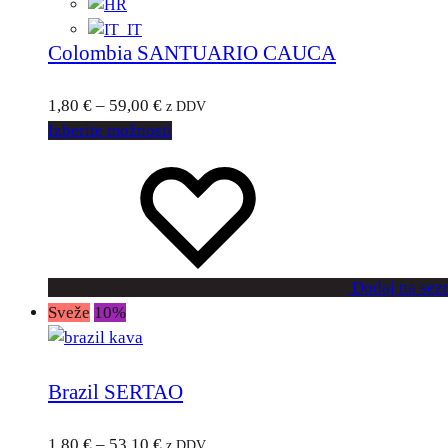
Colombia SANTUARIO CAUCA
1,80
€
–
59,00
€
z DDV
Izberite možnosti
Dodaj na sez
Sveže
10%
Brazil SERTAO
1,80
€
–
53,10
€
z DDV