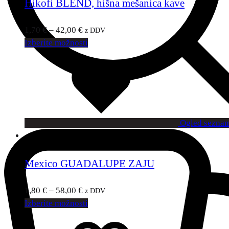
Hikofi BLEND, hišna mešanica kave
1,70
€
–
42,00
€
z DDV
Izberite možnosti
Ogled seznam
Mexico GUADALUPE ZAJU
1,80
€
–
58,00
€
z DDV
Izberite možnosti