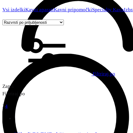
Vsi izdelki
Kavni aparati
Kavni pripomočki
Specialty Kava
Izbr
Filtriraj po
Zapri
Filtriraj po
3
4