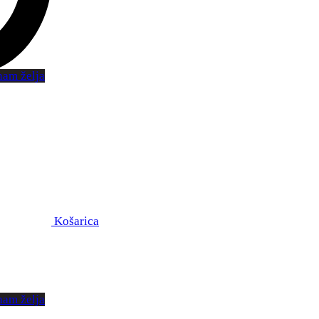
nam želja
Košarica
nam želja