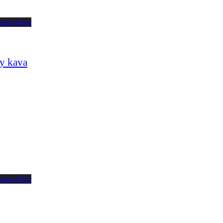
nam želja
y kava
nam želja