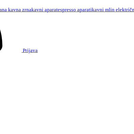
ana kavna zrna
kavni aparat
espresso aparati
kavni mlin električn
Prijava