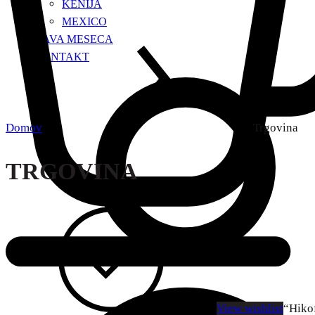
KENIJA
MEXICO
KAVA MESECA
KONTAKT
Domov
Trgovina
TRGOVINA
View wishlist
“Hikof