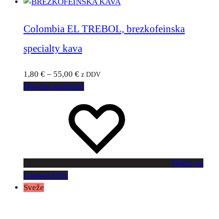
Colombia EL TREBOL, brezkofeinska
specialty kava
1,80
€
–
55,00
€
z DDV
Izberite možnosti
Dodaj na
seznam želja
Sveže