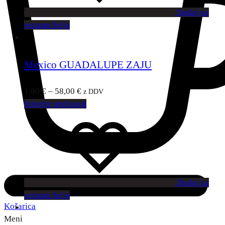
Dodaj na
seznam želja
Mexico GUADALUPE ZAJU
1,80
€
–
58,00
€
z DDV
Izberite možnosti
Dodaj na
seznam želja
Košarica
Meni