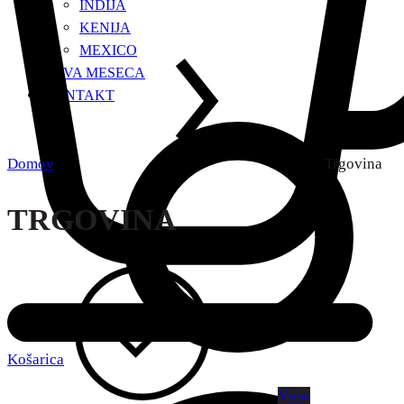
INDIJA
KENIJA
MEXICO
KAVA MESECA
KONTAKT
Domov
Trgovina
TRGOVINA
Košarica
View