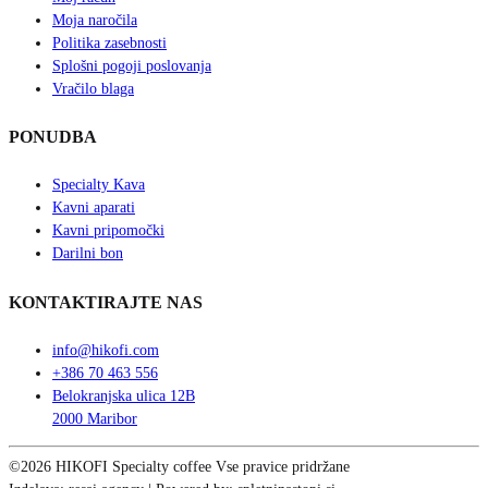
Moja naročila
Politika zasebnosti
Splošni pogoji poslovanja
Vračilo blaga
PONUDBA
Specialty Kava
Kavni aparati
Kavni pripomočki
Darilni bon
KONTAKTIRAJTE NAS
info@hikofi.com
+386 70 463 556
Belokranjska ulica 12B
2000 Maribor
©2026 HIKOFI Specialty coffee Vse pravice pridržane