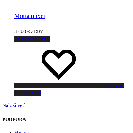
Motta mixer
37,00
€
z DDV
Dodaj v košarico
Dodaj na
seznam želja
Naloži več
PODPORA
Moj račun