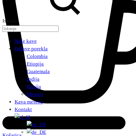
Iskanje
Naše kave
Države porekla
Colombia
Etiopija
Guatemala
Indija
Kenija
Mexico
Kava meseca
Kontakt
Košarica