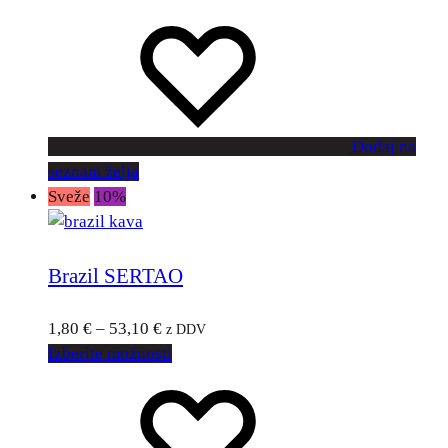
Dodaj na
seznam želja
Sveže
10%
Brazil SERTAO
1,80
€
–
53,10
€
z DDV
Izberite možnosti