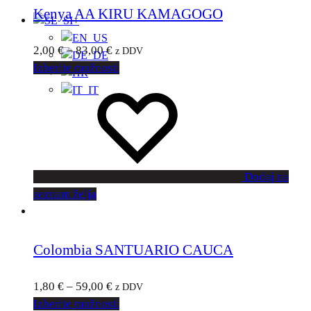
Kenya AA KIRU KAMAGOGO
+
2,00
€
–
83,00
€
z DDV
Izberite možnosti
Dodaj na
seznam želja
Colombia SANTUARIO CAUCA
1,80
€
–
59,00
€
z DDV
Izberite možnosti