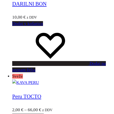
DARILNI BON
10,00
€
z DDV
Dodaj v košarico
Dodaj na
seznam želja
Sveže
Peru TOCTO
2,00
€
–
66,00
€
z DDV