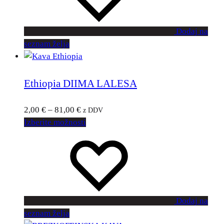
Dodaj na
seznam želja
Ethiopia DIIMA LALESA
2,00
€
–
81,00
€
z DDV
Izberite možnosti
Dodaj na
seznam želja