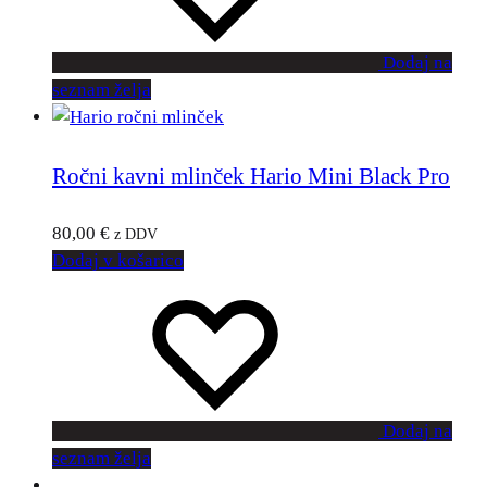
Dodaj na
seznam želja
Ročni kavni mlinček Hario Mini Black Pro
80,00
€
z DDV
Dodaj v košarico
Dodaj na
seznam želja