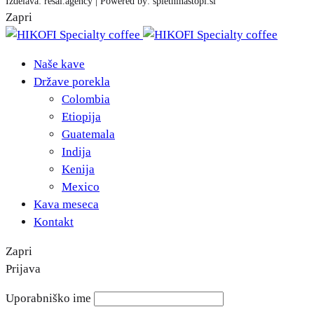
Izdelava: resai.agency | Powered by: spletninastopi.si
Zapri
Naše kave
Države porekla
Colombia
Etiopija
Guatemala
Indija
Kenija
Mexico
Kava meseca
Kontakt
Zapri
Prijava
Uporabniško ime