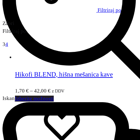
Filtriraj po
Zapri
Filtriraj po
3
4
Hikofi BLEND, hišna mešanica kave
1,70
€
–
42,00
€
z DDV
Iskanje
Izberite možnosti