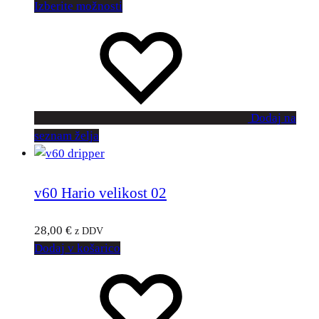
Izberite možnosti
Dodaj na
seznam želja
v60 Hario velikost 02
28,00
€
z DDV
Dodaj v košarico