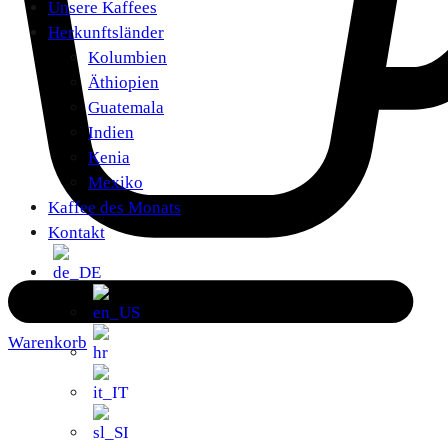
Unsere Kaffees
Herkunftsländer
Kolumbien
Äthiopien
Guatemala
Indien
Kenia
Mexiko
Kaffee des Monats
Kontakt
Warenkorb