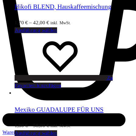
Hikofi BLEND, Hauskaffeemischung
1,70
€
–
42,00
€
inkl. MwSt.
Ausführung wählen
Zu
Favoriten hinzufügen
Mexiko GUADALUPE FÜR UNS
1,80
€
–
58,00
€
inkl. MwSt.
Warenkorb
Ausführung wählen