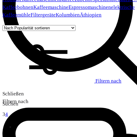
Kaffeebohnen
Kaffeemaschine
Espressomaschinen
elektrische
Kaffeemühle
Filtergeräte
Kolumbien
Äthiopien
Filtern nach
Schließen
Filtern nach
Suchen
3
4