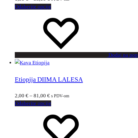
Odaberite opcije
Dodaj na popi
Etiopija DIIMA LALESA
2,00
€
–
81,00
€
s PDV-om
Odaberite opcije