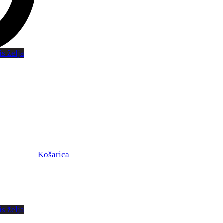
s želja
Košarica
s želja