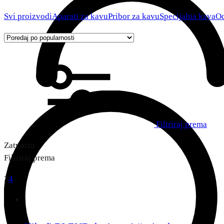
Svi proizvodi
Aparati za kavu
Pribor za kavu
Specijalna kava
Od
Filtriraj prema
Zatvoriti
Filtriraj prema
3
4