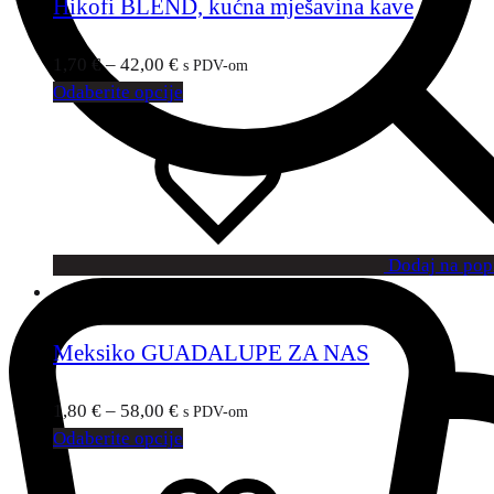
Hikofi BLEND, kućna mješavina kave
1,70
€
–
42,00
€
s PDV-om
Odaberite opcije
Dodaj na popi
Meksiko GUADALUPE ZA NAS
1,80
€
–
58,00
€
s PDV-om
Odaberite opcije