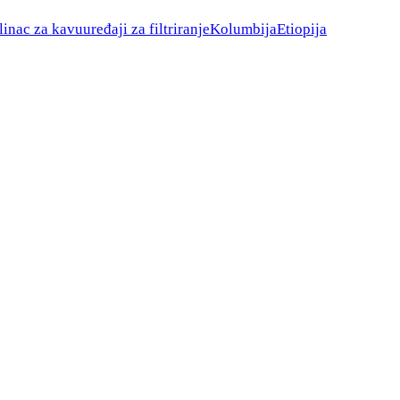
linac za kavu
uređaji za filtriranje
Kolumbija
Etiopija