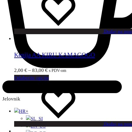
Dodaj na popi
Kenija AA KIRU KAMAGOGO
2,00
€
–
83,00
€
s PDV-om
Odaberite opcije
Jelovnik
+
Dodaj na popi