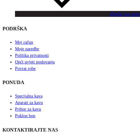
Dodaj na popi
PODRŠKA
Moj račun
Moje naredbe
Politika privatnosti
Opći uvjeti poslovanja
Povrat robe
PONUDA
Specijalna kava
Aparati za kavu
Pribor za kavu
Poklon bon
KONTAKTIRAJTE NAS