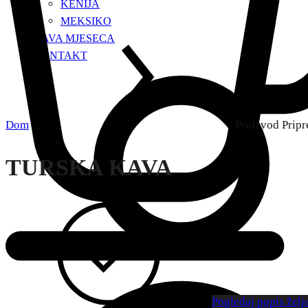
KENIJA
MEKSIKO
KAVA MJESECA
KONTAKT
Dom
Proizvod Prip
TURSKA KAVA
Pogledaj popis želj