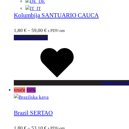
Kolumbija SANTUARIO CAUCA
1,80
€
–
59,00
€
s PDV-om
Odaberite opcije
Pogledaj popi
vruće
10%
Brazil SERTAO
1,80
€
–
53,10
€
s PDV-om