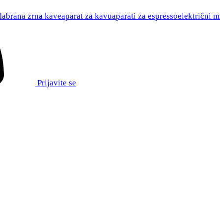
abrana zrna kave
aparat za kavu
aparati za espresso
električni m
Prijavite se