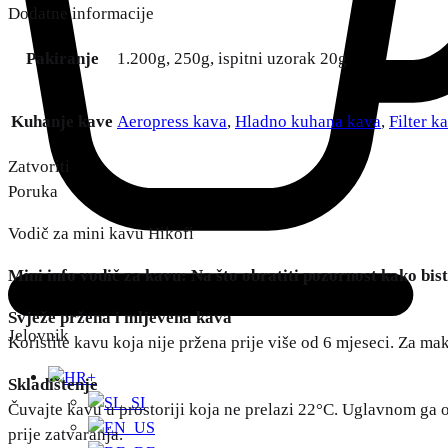
Dodatne informacije
Pakiranje
1.200g, 250g, ispitni uzorak 20g
Kuhanje kave
Aeropress kava
,
Hladno kuhana kava
,
Filter k
Zatvoriti
Poruka
Vodič za mini kavu Hikofi
Mini info vodič za kavu: Na što obratiti pozornost kako bist
Svježe pržena i mljevena kava
Jelovnik
Koristite kavu koja nije pržena prije više od 6 mjeseci. Za m
+
Skladištenje
Čuvajte kavu u prostoriji koja ne prelazi 22°C. Uglavnom ga ošt
prije zatvaranja.