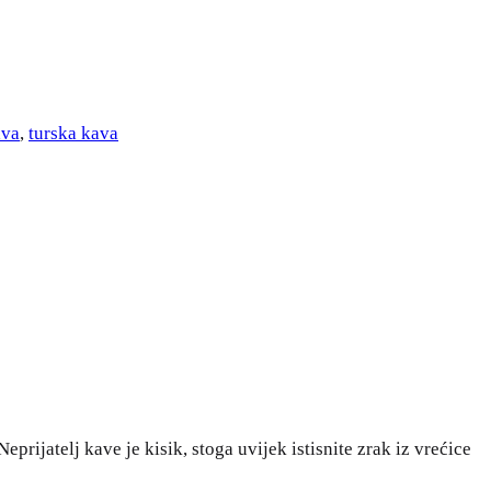
ava
,
turska kava
rijatelj kave je kisik, stoga uvijek istisnite zrak iz vrećice