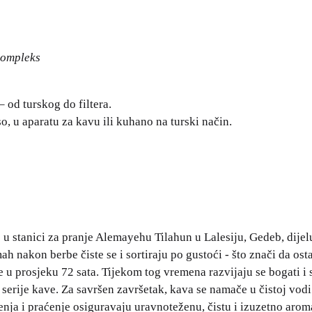
kompleks
– od turskog do filtera.
so, u aparatu za kavu ili kuhano na turski način.
 u stanici za pranje Alemayehu Tilahun u Lalesiju, Gedeb, dijel
ah nakon berbe čiste se i sortiraju po gustoći - što znači da os
e u prosjeku 72 sata. Tijekom tog vremena razvijaju se bogati i 
 serije kave. Za savršen završetak, kava se namače u čistoj vod
enja i praćenje osiguravaju uravnoteženu, čistu i izuzetno aro