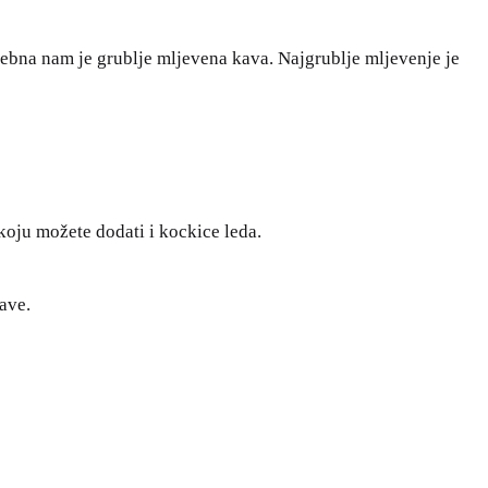
potrebna nam je grublje mljevena kava. Najgrublje mljevenje je
koju možete dodati i kockice leda.
kave.