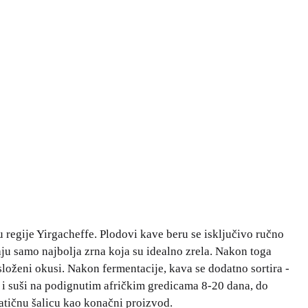
u regije Yirgacheffe. Plodovi kave beru se isključivo ručno
taju samo najbolja zrna koja su idealno zrela. Nakon toga
složeni okusi. Nakon fermentacije, kava se dodatno sortira -
i i suši na podignutim afričkim gredicama 8-20 dana, do
matičnu šalicu kao konačni proizvod.