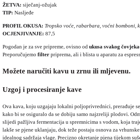
ŽETVA:
siječanj-ožujak
TIP:
Nasljeđe
PROFIL OKUSA:
Tropsko voće, rabarbara, voćni bomboni, 
OCJENJIVANJE:
87,5
Pogodan je za sve pripreme, ovisno od
ukusa svakog čovjeka
Preporučujemo
filter
priprema, ali i blista u aparatu za espres
Možete naručiti kavu u zrnu ili mljevenu.
Uzgoj i procesiranje kave
Ova kava, koju uzgajaju lokalni poljoprivrednici, prerađuje se
kako bi se osiguralo da se dobiju samo najzreliji plodovi. Odm
slijedi pažljiva fermentacija u spremnicima s vodom, koja traj
lakše se pjene uklanjaju, dok teže postaju osnova za vrhunske
idealnog sadržaja vlage. Precizno okretanje pjena tijekom suš