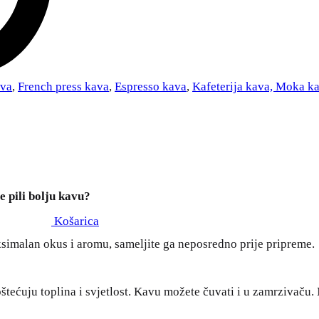
ava
,
French press kava
,
Espresso kava
,
Kafeterija kava, Moka k
e pili bolju kavu?
Košarica
aksimalan okus i aromu, sameljite ga neposredno prije pripreme.
ećuju toplina i svjetlost. Kavu možete čuvati i u zamrzivaču. Nep