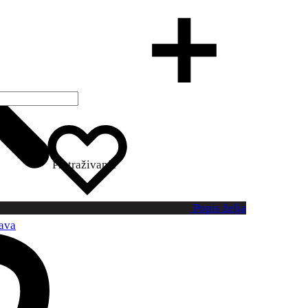
Pretraživanje
Popis želja
kava