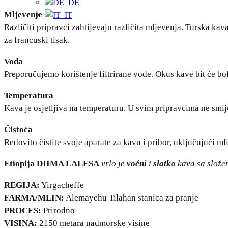
Mljevenje
Različiti pripravci zahtijevaju različita mljevenja. Turska kav
za francuski tisak.
Voda
Preporučujemo korištenje filtrirane vode. Okus kave bit će bolj
Temperatura
Kava je osjetljiva na temperaturu. U svim pripravcima ne smij
Čistoća
Redovito čistite svoje aparate za kavu i pribor, uključujući m
Etiopija DIIMA LALESA
vrlo je
voćni
i
slatko
kava sa slože
REGIJA:
Yirgacheffe
FARMA/MLIN:
Alemayehu Tilahan stanica za pranje
PROCES:
Prirodno
VISINA:
2150 metara nadmorske visine