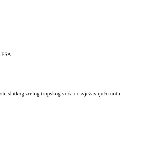
ALESA
note slatkog zrelog tropskog voća i osvježavajuću notu