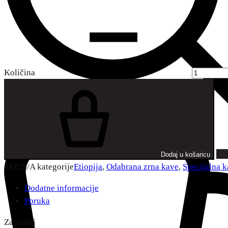
Količina
Dodaj u košaricu
SKU
N/A
kategorije
Etiopija
,
Odabrana zrna kave
,
Specijalna 
Dodatne informacije
Poruka
Zatvoriti