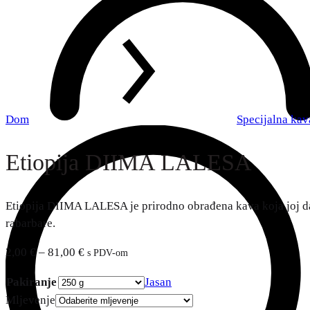
Dom
Specijalna kav
Etiopija DIIMA LALESA
Etiopija DIIMA LALESA je prirodno obrađena kava koja joj daje
rabarbare.
2,00
€
–
81,00
€
s PDV-om
Pakiranje
Jasan
Mljevenje