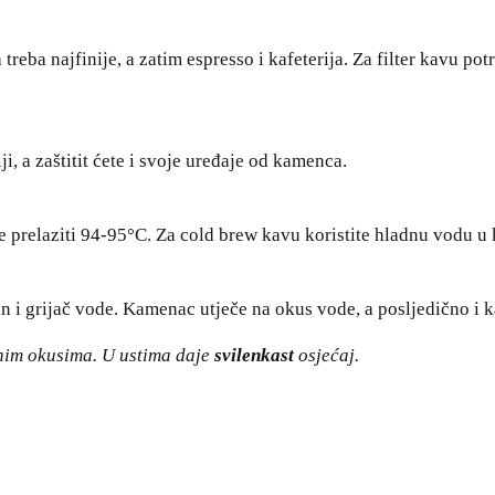
a treba najfinije, a zatim espresso i kafeterija. Za filter kavu 
i, a zaštitit ćete i svoje uređaje od kamenca.
e prelaziti 94-95°C. Za cold brew kavu koristite hladnu vodu u 
lin i grijač vode. Kamenac utječe na okus vode, a posljedično i 
nim okusima. U ustima daje
svilenkast
osjećaj.