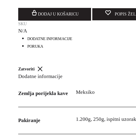
DODAJ U KOŠARICU
POPIS ŽEL
SKU
N/A
DODATNE INFORMACIJE
PORUKA
Zatvoriti
Dodatne informacije
Meksiko
Zemlja porijekla kave
1.200g, 250g, ispitni uzora
Pakiranje