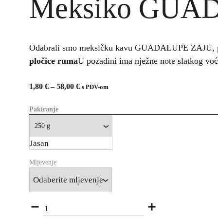
Meksiko GUA
Odabrali smo meksičku kavu GUADALUPE ZAJU, pos
pločice ruma
U pozadini ima nježne note slatkog vo
1,80
€
–
58,00
€
s PDV-om
Pakiranje
Jasan
Mljevenje
Količina