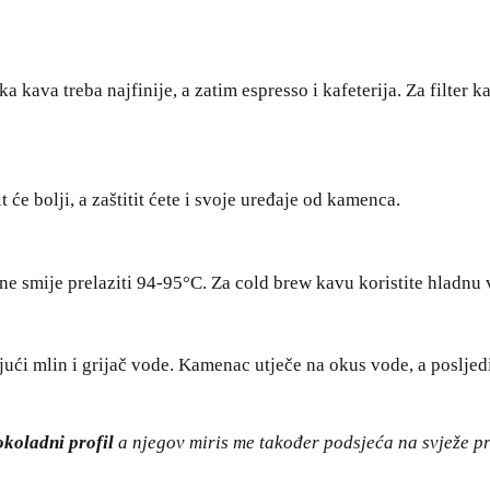
ska kava treba najfinije, a zatim espresso i kafeterija. Za filte
će bolji, a zaštitit ćete i svoje uređaje od kamenca.
ne smije prelaziti 94-95°C. Za cold brew kavu koristite hladnu 
ujući mlin i grijač vode. Kamenac utječe na okus vode, a posljed
okoladni profil
a njegov miris me također podsjeća na svježe p