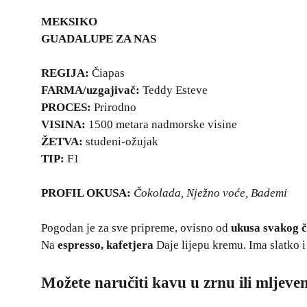
MEKSIKO
GUADALUPE ZA NAS
REGIJA:
Čiapas
FARMA/uzgajivač:
Teddy Esteve
PROCES:
Prirodno
VISINA:
1500 metara nadmorske visine
ŽETVA:
studeni-ožujak
TIP:
F1
PROFIL OKUSA:
Čokolada, Nježno voće, Bademi
Pogodan je za sve pripreme, ovisno od
ukusa svakog 
Na
espresso, kafetjera
Daje lijepu kremu. Ima slatko i
Možete naručiti kavu u zrnu ili mljeve