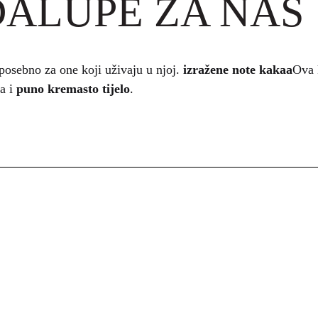
DALUPE ZA NAS
ebno za one koji uživaju u njoj.
izražene note kakaa
Ova 
ća i
puno kremasto tijelo
.