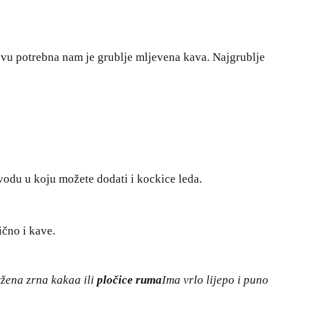
r kavu potrebna nam je grublje mljevena kava. Najgrublje
vodu u koju možete dodati i kockice leda.
ično i kave.
ržena zrna kakaa ili
pločice ruma
Ima vrlo lijepo i puno