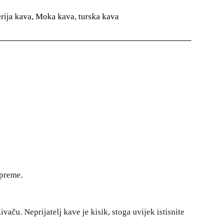
erija kava, Moka kava
,
turska kava
ipreme.
aču. Neprijatelj kave je kisik, stoga uvijek istisnite