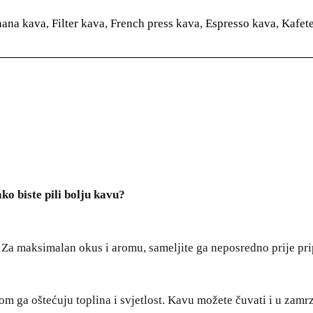
hana kava
,
Filter kava
,
French press kava
,
Espresso kava
,
Kafet
ko biste pili bolju kavu?
i. Za maksimalan okus i aromu, sameljite ga neposredno prije pr
m ga oštećuju toplina i svjetlost. Kavu možete čuvati i u zamrziv