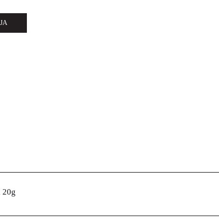
JA
k 20g