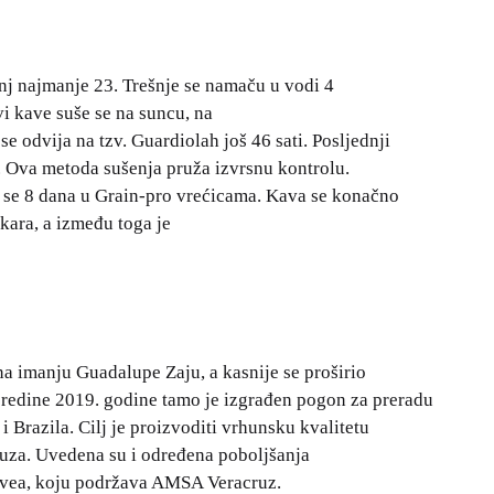
anj najmanje 23. Trešnje se namaču u vodi 4
vi kave suše se na suncu, na
e odvija na tzv. Guardiolah još 46 sati. Posljednji
a. Ova metoda sušenja pruža izvrsnu kontrolu.
ja se 8 dana u Grain-pro vrećicama. Kava se konačno
kara, a između toga je
a imanju Guadalupe Zaju, a kasnije se proširio
sredine 2019. godine tamo je izgrađen pogon za preradu
i Brazila. Cilj je proizvoditi vrhunsku kvalitetu
ruza. Uvedena su i određena poboljšanja
evea, koju podržava AMSA Veracruz.