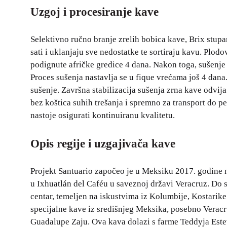
Uzgoj i procesiranje kave
Selektivno ručno branje zrelih bobica kave, Brix stup
sati i uklanjaju sve nedostatke te sortiraju kavu. Plodo
podignute afričke gredice 4 dana. Nakon toga, sušenje s
Proces sušenja nastavlja se u fique vrećama još 4 dan
sušenje. Završna stabilizacija sušenja zrna kave odvi
bez koštica suhih trešanja i spremno za transport do pe
nastoje osigurati kontinuiranu kvalitetu.
Opis regije i uzgajivača kave
Projekt Santuario započeo je u Meksiku 2017. godine n
u Ixhuatlán del Caféu u saveznoj državi Veracruz. Do 
centar, temeljen na iskustvima iz Kolumbije, Kostarike 
specijalne kave iz središnjeg Meksika, posebno Verac
Guadalupe Zaju. Ova kava dolazi s farme Teddyja Est