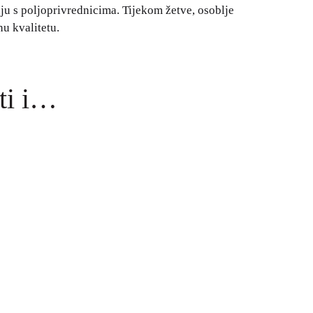
ju s poljoprivrednicima. Tijekom žetve, osoblje
nu kvalitetu.
ti i…