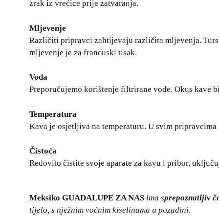
zrak iz vrećice prije zatvaranja.
Mljevenje
Različiti pripravci zahtijevaju različita mljevenja. Tur
mljevenje je za francuski tisak.
Voda
Preporučujemo korištenje filtrirane vode. Okus kave bit 
Temperatura
Kava je osjetljiva na temperaturu. U svim pripravcima 
Čistoća
Redovito čistite svoje aparate za kavu i pribor, uključ
Meksiko GUADALUPE ZA NAS
ima s
prepoznatljiv č
tijelo, s nježnim voćnim kiselinama u pozadini.