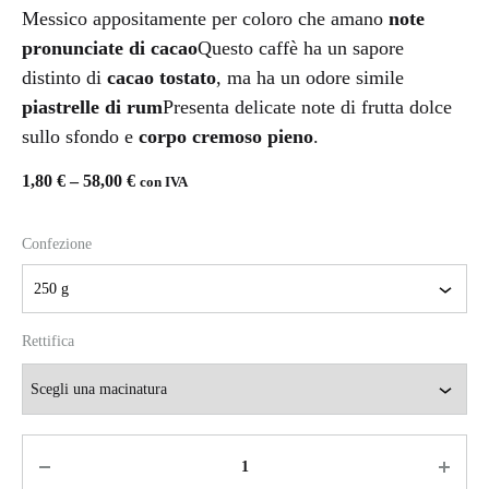
Messico appositamente per coloro che amano
note
pronunciate di cacao
Questo caffè ha un sapore
distinto di
cacao tostato
, ma ha un odore simile
piastrelle di rum
Presenta delicate note di frutta dolce
sullo sfondo e
corpo cremoso pieno
.
1,80
€
–
58,00
€
con IVA
Confezione
Rettifica