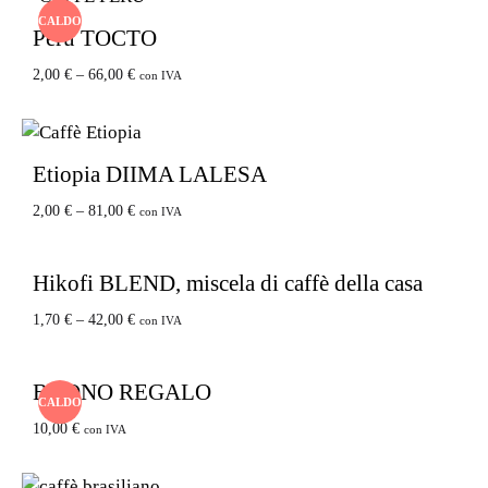
CALDO
Perù TOCTO
2,00
€
–
66,00
€
con IVA
Etiopia DIIMA LALESA
2,00
€
–
81,00
€
con IVA
Hikofi BLEND, miscela di caffè della casa
1,70
€
–
42,00
€
con IVA
BUONO REGALO
CALDO
10,00
€
con IVA