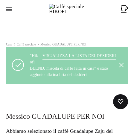
Ca
Casa
Caffè speciale
Messico GUADALUPE PER NOI
"Hik
VISUALIZZA LA LISTA DEI DESIDERI
ofi
BLEND, miscela di caffè fatta in casa" è stato
aggiunto alla tua lista dei desideri
Messico GUADALUPE PER NOI
Abbiamo selezionato il caffè Guadalupe Zaju del