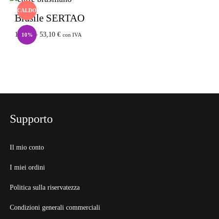
CALDO
Brasile SERTAO
1,80
€
–
53,10
€
10%
con IVA
Supporto
Il mio conto
I miei ordini
Politica sulla riservatezza
Condizioni generali commerciali